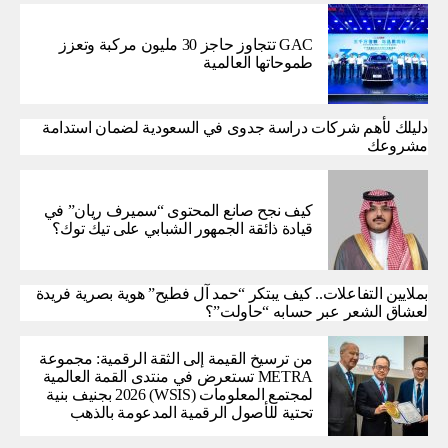
GAC تتجاوز حاجز 30 مليون مركبة وتعزز
طموحاتها العالمية
دليلك لأهم شركات دراسة جدوى في السعودية لضمان استدامة
مشروعك
كيف نجح صانع المحتوى “سميرف ريان” في
قيادة ذائقة الجمهور الشبابي على تيك توك؟
بملايين التفاعلات.. كيف يبتكر “حمد آل فطيح” هوية بصرية فريدة
لعشاق الشعر عبر حسابه “حاولت”؟
من ترسيخ القيمة إلى الثقة الرقمية: مجموعة
METRA تستعرض في منتدى القمة العالمية
لمجتمع المعلومات (WSIS) 2026 بجنيف بنية
تحتية للأصول الرقمية المدعومة بالذهب