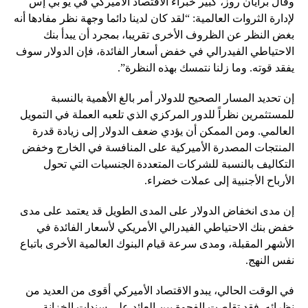
وقال برايان روز، كبير خبراء الاقتصاد الأميركي في يو بي إس
لإدارة الثروات العالمية: “لقد كان لدينا دائما وجهة نظر مفادها أنه
بغض النظر عن الظروف الأخرى تقريبا، بمجرد أن يبدأ بنك
الاحتياطي الفيدرالي في خفض أسعار الفائدة، فإن الدولار سوف
يفقد قوته. وما زلنا نتمسك بهذه النظرة”.
إن تحديد المسار الصحيح للدولار أمر بالغ الأهمية بالنسبة
للمستثمرين نظراً للدور المركزي الذي تلعبه العملة في التمويل
العالمي. ومن الممكن أن يؤدي ضعف الدولار إلى زيادة قدرة
المنتجات المصدرة الأميركية على المنافسة في الخارج وخفض
التكاليف بالنسبة للشركات المتعددة الجنسيات التي تحول
الأرباح الأجنبية إلى عملات خضراء.
إن مدى انخفاض الدولار على المدى الطويل قد يعتمد على مدى
خفض بنك الاحتياطي الفيدرالي الأمريكي لأسعار الفائدة في
الأشهر المقبلة، ومدى سرعة قيام البنوك العالمية الأخرى باتباع
نفس النهج.
في الوقت الحالي، يبدو الاقتصاد الأميركي أقوى من العديد من
نظرائه. فقد تقلصت الفجوة بين العائد على سندات الخزانة