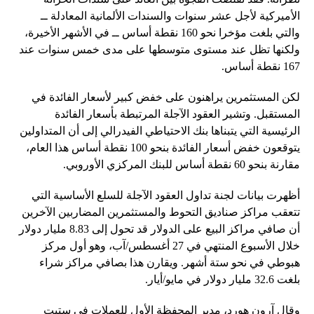
الأميركية لأجل عشر سنوات والسندات الألمانية المعادلة ــ
والتي بلغت مؤخرا نحو 160 نقطة أساس ــ في الأشهر الأخيرة،
ولكنها تظل عند مستوى متوسطها على مدى خمس سنوات عند
167 نقطة أساس.
لكن المستثمرين يراهنون على خفض كبير لأسعار الفائدة في
المستقبل. وتشير العقود الآجلة المرتبطة بأسعار الفائدة
الرئيسية التي يتبناها بنك الاحتياطي الفيدرالي إلى أن المتداولين
يتوقعون خفض أسعار الفائدة بنحو 100 نقطة أساس هذا العام،
مقارنة بنحو 60 نقطة أساس للبنك المركزي الأوروبي.
أظهرت بيانات لجنة تداول العقود الآجلة للسلع الأساسية التي
تتعقب مراكز صناديق التحوط والمستثمرين المضاربين الآخرين
أن صافي مراكز البيع على الدولار قد تحول إلى 8.83 مليار دولار
خلال الأسبوع المنتهي في 27 أغسطس/آب، وهو أول مركز
هبوطي في نحو ستة أشهر. ويقارن هذا بصافي مراكز شراء
بلغت 32.6 مليار دولار في مايو/أيار.
وقال آرون هورد، مدير المحفظة الأول للعملات في ستيت