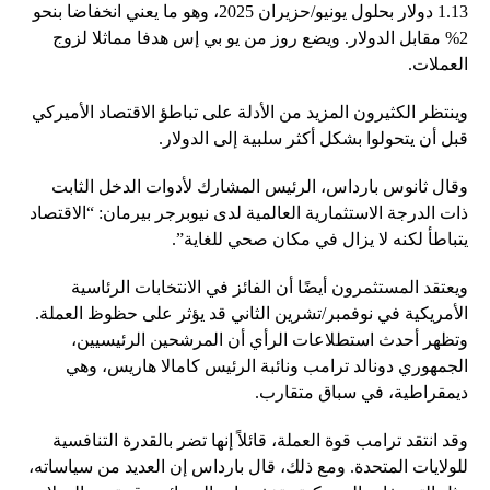
1.13 دولار بحلول يونيو/حزيران 2025، وهو ما يعني انخفاضا بنحو
2% مقابل الدولار. ويضع روز من يو بي إس هدفا مماثلا لزوج
العملات.
وينتظر الكثيرون المزيد من الأدلة على تباطؤ الاقتصاد الأميركي
قبل أن يتحولوا بشكل أكثر سلبية إلى الدولار.
وقال ثانوس بارداس، الرئيس المشارك لأدوات الدخل الثابت
ذات الدرجة الاستثمارية العالمية لدى نيوبرجر بيرمان: “الاقتصاد
يتباطأ لكنه لا يزال في مكان صحي للغاية”.
ويعتقد المستثمرون أيضًا أن الفائز في الانتخابات الرئاسية
الأمريكية في نوفمبر/تشرين الثاني قد يؤثر على حظوظ العملة.
وتظهر أحدث استطلاعات الرأي أن المرشحين الرئيسيين،
الجمهوري دونالد ترامب ونائبة الرئيس كامالا هاريس، وهي
ديمقراطية، في سباق متقارب.
وقد انتقد ترامب قوة العملة، قائلاً إنها تضر بالقدرة التنافسية
للولايات المتحدة. ومع ذلك، قال بارداس إن العديد من سياساته،