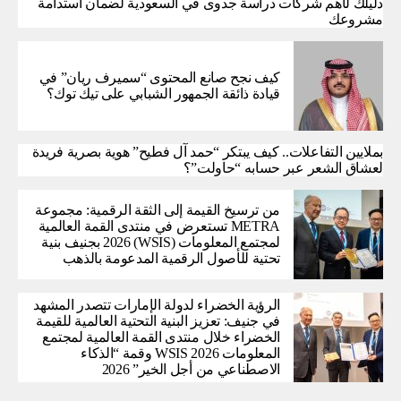
دليلك لأهم شركات دراسة جدوى في السعودية لضمان استدامة
مشروعك
كيف نجح صانع المحتوى “سميرف ريان” في
قيادة ذائقة الجمهور الشبابي على تيك توك؟
بملايين التفاعلات.. كيف يبتكر “حمد آل فطيح” هوية بصرية فريدة
لعشاق الشعر عبر حسابه “حاولت”؟
من ترسيخ القيمة إلى الثقة الرقمية: مجموعة
METRA تستعرض في منتدى القمة العالمية
لمجتمع المعلومات (WSIS) 2026 بجنيف بنية
تحتية للأصول الرقمية المدعومة بالذهب
الرؤية الخضراء لدولة الإمارات تتصدر المشهد
في جنيف: تعزيز البنية التحتية العالمية للقيمة
الخضراء خلال منتدى القمة العالمية لمجتمع
المعلومات WSIS 2026 وقمة “الذكاء
الاصطناعي من أجل الخير” 2026