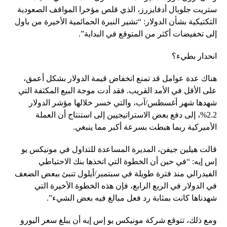
ستريت جلوبال أدفايزرز، الذي قلص مؤخرا المواقف الصعودية
التكتيكية بشأن الدولار: “تشير النبرة الحمائمية الأخيرة من باول
إلى تخفيضات أكثر من المتوقع في البداية”.
انحدار بطيء؟
هناك عدة عوامل قد تمنع انخفاض قيمة الدولار بشكل أعمق،
على الأقل في الأمد القريب. فقد أدت موجة البيع المكثفة التي
شهدها شهر أغسطس/آب، والتي خسر خلالها مؤشر الدولار
2.2%، إلى دفع بعض الاستراتيجيين إلى استنتاج أن العملة
الأميركية ربما هبطت بسرعة أكبر مما ينبغي.
قالت هيلين جيفن، المديرة المساعدة للتداول في مونيكس يو
إس إيه: “في حين أن الخطوة التي اتخذها بنك الاحتياطي
الفيدرالي منذ فترة طويلة في سبتمبر/أيلول تنبئ ببعض الضعف
في الدولار في الربع الرابع، فإن هذه الخطوة الأخيرة التي
شهدناها كانت بمثابة رد فعل مبالغ فيه بعض الشيء”.
ومع ذلك، تتوقع شركة مونيكس يو إس إيه أن يبلغ سعر اليورو