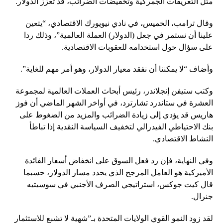
مثل التعريفات الجمركية وتخفيضات الضرائب، قد تعزز الدولار.
وقال ترامب، الخميس، في نادي نيويورك الاقتصادي، “يتعين
علينا أن نستمر في جعل (الدولار) العملة العالمية”، وذلك ردا
على سؤال حول استخدامه للعقوبات الاقتصادية.
وأضاف “لا يمكننا أن نفقد معيار الدولار، وهو أمر مهم للغاية”.
وكتب ستيفن إنجلاندر، رئيس أبحاث العملات العالمية لمجموعة
العشرة في ستاندرد تشارترد، في أواخر الشهر الماضي أن فوز
هاريس قد يؤدي إلى زيادة الضرائب والمزيد من الضغوط على
بنك الاحتياطي الفيدرالي لتخفيف السياسة النقدية إذا تباطأ
النشاط الاقتصادي.
وفي النهاية، فإن رد فعل السوق على انخفاض أسعار الفائدة
الأميركية هو العامل المرجح الذي يحدد مسار الدولار، حسبما
قال كيت جوكس، استراتيجي الصرف الأجنبي في سوسيتيه
جنرال.
لقد زود النمو القوي الولايات المتحدة بـ”شهية لا تشبع للاستثمار