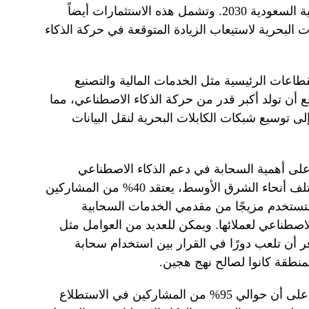
التحول الرقمي المنصوص عليه في رؤية السعودية 2030. وتشمل هذه الاستثمارات أيضاً
لات البحرية لاستيعاب الزيادة المتوقعة في حركة الذكاء
اعات الرئيسية مثل الخدمات المالية والتصنيع
 أن تولد أكبر قدر من حركة الذكاء الاصطناعي، مما
 مزودي خدمات الاتصالات (CSPs) إلى توسيع شبكات الكابلات البحرية لنقل البيانات
لى أهمية السحابة في دعم الذكاء الاصطناعي
والاستفادة منه عبر الشبكات. وفي مختلف أنحاء الشرق الأوسط، يعتقد 40% من المشاركين
تستخدم مزيجًا من مقدمي الخدمات السحابية
لاصطناعي لعملائها. ويمكن للعديد من العوامل مثل
فر أن تلعب دورًا في القرار بين استخدام سحابة
نطقة كانوا لصالح نهج هجين.
وقد سلطت أبحاث شركة سيينا الضوء على أن حوالي 95% من المشاركين في الاستطلاع