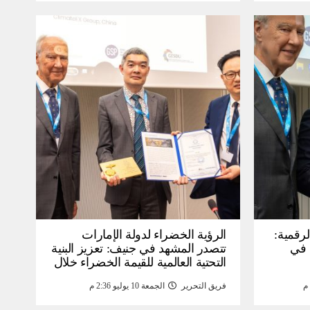
لرقمية:
الرؤية الخضراء لدولة الإمارات
عرض في
تتصدر المشهد في جنيف: تعزيز البنية
التحتية العالمية للقيمة الخضراء خلال
WSIS) 2026 بجنيف بنية
منتدى القمة العالمية لمجتمع
فريق التحرير
الجمعة 10 يوليو 2:36 م
ومة
المعلومات WSIS 2026 وقمة “الذكاء
الاصطناعي من أجل الخير” 2026