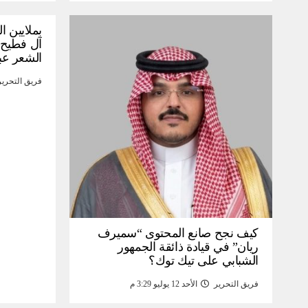
بملايين ا
آل فطيح”
الشعر عب
فريق التحرير
كيف نجح صانع المحتوى “سميرف
ريان” في قيادة ذائقة الجمهور
الشبابي على تيك توك؟
فريق التحرير
الأحد 12 يوليو 3:29 م