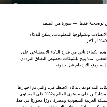
راض توضيحية فقط. — صورة من الملف
تصالات وتكنولوجيا المعلومات، يمكن للذكاء
اسة أجرتها شركة Ciena، فإن هذه الكفاءة تأتي من قدرة الذكاء الاصطناعي على
لفعلي، مما يتيح للشبكات تخصيص النطاق الترددي
يه ومنع الازدحام قبل حدوثه.
ت المدعومة بالذكاء الاصطناعي، والتي تم اختيارها
كأفضل استراتيجية من قبل 49% من المشاركين على مستوى العالم و52% على المستوى
مملكة العربية السعودية ومصر)، دورًا محوريًا في هذا.
 لشركة سيينا: “من خلال الاستفادة من خوارزميات