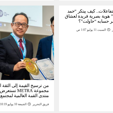
لتفاعلات.. كيف يبتكر “حمد
 هوية بصرية فريدة لعشاق
ر حسابه “حاولت”؟
السبت 11 يوليو 1:07 ص
من ترسيخ القيمة إلى الثقة ا
مجموعة METRA تست
منتدى القمة العالمية لمجتمع
المعلومات (
فريق التحرير
الجمعة 10 يوليو 10:19 م
تحتية للأصول الرقمية المدع
بالذهب