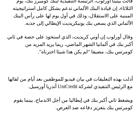
قالت بيتينا أورلوب، الرئيسة التنفيذية لبنك كوميرز بنك، يوم
الثلاثاء، إن قيادة البنك الألماني تدعم بشكل كامل استراتيجيته
المبنية على الاستقلال، وذلك في أول يوم لها على رأس البنك
الألماني الذي يسعى بنك يونيكريديت الإيطالي إلى جذبه.
وقال أورلوب إن أوني كريديت، الذي استحوذ على حصة في ثاني
أكبر بنك في ألمانيا الشهر الماضي، ربما يريد المزيد من
كومرتس بنك، مضيفا “لم يكن هذا شيئا اخترناه”.
أدلت بهذه التعليقات في بيان فيديو للموظفين بعد أيام من لقائها
مع الرئيس التنفيذي لشركة UniCredit أندريا أورسيل.
ويضغط ثاني أكبر بنك في إيطاليا من أجل الاندماج، بينما يقوم
كومرتس بنك بتعزيز دفاعه ضد العرض.