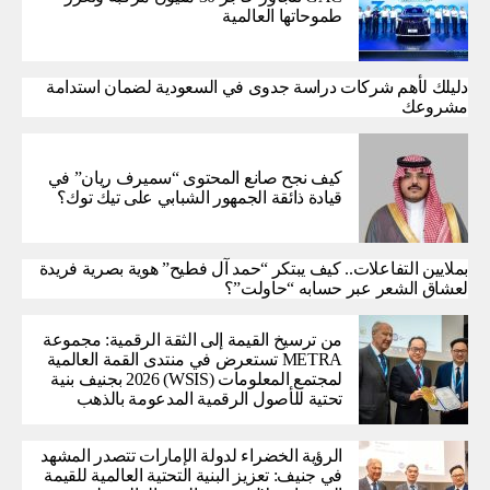
طموحاتها العالمية
دليلك لأهم شركات دراسة جدوى في السعودية لضمان استدامة
مشروعك
كيف نجح صانع المحتوى “سميرف ريان” في
قيادة ذائقة الجمهور الشبابي على تيك توك؟
بملايين التفاعلات.. كيف يبتكر “حمد آل فطيح” هوية بصرية فريدة
لعشاق الشعر عبر حسابه “حاولت”؟
من ترسيخ القيمة إلى الثقة الرقمية: مجموعة
METRA تستعرض في منتدى القمة العالمية
لمجتمع المعلومات (WSIS) 2026 بجنيف بنية
تحتية للأصول الرقمية المدعومة بالذهب
الرؤية الخضراء لدولة الإمارات تتصدر المشهد
في جنيف: تعزيز البنية التحتية العالمية للقيمة