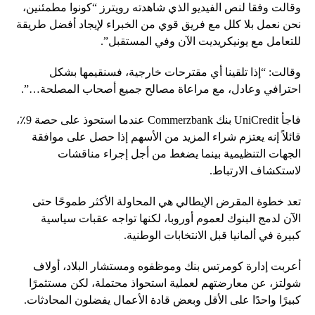
وقالت وفقا لنص الفيديو الذي شاهدته رويترز “كونوا مطمئنين،
نحن نعمل بلا كلل مع فريق قوي من الخبراء لإيجاد أفضل طريقة
للتعامل مع يونيكريديت الآن وفي المستقبل”.
وقالت: “إذا تلقينا أي مقترحات خارجية، فسنقيمها بشكل
احترافي وعادل، مع مراعاة مصالح جميع أصحاب المصلحة…”.
فاجأ UniCredit بنك Commerzbank عندما استحوذ على حصة 9٪،
قائلاً إنه يعتزم شراء المزيد من الأسهم إذا حصل على موافقة
الجهات التنظيمية بينما يضغط من أجل إجراء مناقشات
لاستكشاف الارتباط.
تعد خطوة المقرض الإيطالي هي المحاولة الأكثر طموحًا حتى
الآن لدمج البنوك لعموم أوروبا، لكنها تواجه عقبات سياسية
كبيرة في ألمانيا قبل الانتخابات الوطنية.
أعربت إدارة كومرتس بنك وموظفوه ومستشار البلاد، أولاف
شولتز، عن معارضتهم لعملية استحواذ محتملة، لكن مستثمرًا
كبيرًا واحدًا على الأقل وبعض قادة الأعمال يفضلون المحادثات.