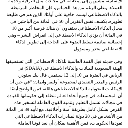
الإنسانية، مشيرين إلى إمكاناته في مجالات مثل الترفيه وخدمة
العملاء. وعلى الرغم من هذا الحماس، فإن المخاطر المرتبطة
بالذكاء الاصطناعي ليست خافية على أولئك الذين هم في طليعة
تطويره. يكشف نفس التقرير أن 50 في المائة من الباحثين في
مجال الذكاء الاصطناعي يعتقدون أن هناك فرصة أكبر من 10
في المائة أن يؤدي الذكاء الاصطناعي إلى انقراض البشر – وهي
إحصائية صادمة تسلط الضوء على الحاجة إلى تطوير الذكاء
الاصطناعي بحذر ومسؤول.
وفي حديثه قبل القمة العالمية للذكاء الاصطناعي التي تستضيفها
الهيئة السعودية للبيانات والذكاء الاصطناعي (SDAIA) في
الرياض في الفترة من 10 إلى 12 سبتمبر، قال نيك ستودر،
الرئيس والمدير التنفيذي لمجموعة أوليفر وايمان: “في حين أن
الإمكانات التحويلية للذكاء الاصطناعي هائلة، فمن الواضح أيضًا
أن المجتمعات في جميع أنحاء العالم تتطلع إلى حكوماتها للقيادة
في مجالات تشمل التعليم وتنمية القوى العاملة لتسخير هذه
الفرص بشكل كامل بطريقة آمنة وأخلاقية. مع تأييد 39 في المائة
من الأشخاص في 20 دولة لمبادرات الذكاء الاصطناعي التي
تقودها الحكومات، فمن الأهمية بمكان أن نعد قوتنا العاملة