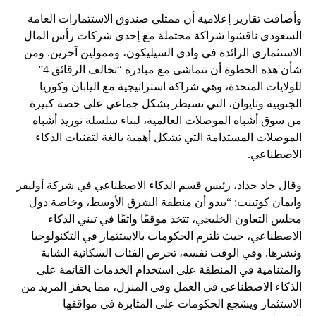
وأضافت تقارير إعلامية أن ممثلي صندوق الاستثمارات العامة
السعودي ناقشوا شراكة محتملة مع إحدى شركات رأس المال
الاستثماري الرائدة في وادي السيليكون، وممولين آخرين. ومن
شأن هذه الخطوة أن تتماشى مع مبادرة “تحالف الرقائق 4”
للولايات المتحدة، وهي شراكة استراتيجية مع اليابان وكوريا
الجنوبية وتايوان، التي تسيطر بشكل جماعي على حصة كبيرة
من سوق أشباه الموصلات العالمية، لبناء سلسلة توريد أشباه
الموصلات المستدامة التي تشكل أهمية بالغة لتقنيات الذكاء
الاصطناعي.
وقال جاد حداد، رئيس قسم الذكاء الاصطناعي في شركة أوليفر
وايمان كوتينت: “يبدو أن منطقة الشرق الأوسط، وخاصة دول
مجلس التعاون الخليجي، تتخذ موقفًا واثقًا في تبني الذكاء
الاصطناعي، حيث تلتزم الحكومات بالاستثمار في التكنولوجيا
ونشرها. وفي الوقت نفسه، تحرص الفئات السكانية الشابة
والمتنامية في المنطقة على استخدام الخدمات القائمة على
الذكاء الاصطناعي في العمل وفي المنزل، مما يحفز المزيد من
الاستثمار ويشجع الحكومات على المثابرة في مواقفها