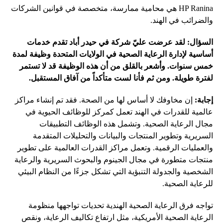
HP Ranina هي محامية ممارسة، متخصصة في قوانين الشركات
والضرائب في الهند.
السؤال: لقد عرضت عليّ شركة في حيدر أباد تقدم خدمات
أساسية لإدارة الرعاية الصحية في الولايات المتحدة وظيفة لمدة
خمس سنوات. وأشعر بالقلق من أن هذه الوظيفة قد لا تستمر
لفترة طويلة. ومن ثم فأنا لست متأكداً من آفاق المستقبل.
إجابة:
إن مخاوفك لا أساس لها من الصحة. فقد تم إنشاء مراكز
عالمية للقدرات في الهند تعمل كمركز للوظائف الحيوية في
مجال الرعاية الصحية. وتشمل هذه الوظائف التطبيقات
السريرية وتطوير المنتجات والبيانات والتحليلات المتقدمة
والعمليات الرقمية. وتعمل مراكز القدرات العالمية على تطوير
منتجات متطورة في مجال الجينوم والبحوث السريرية والرعاية
الشخصية والجدولة التنبؤية التي تشكل جزءًا من النظام البيئي
للرعاية الصحية.
تواجه فرق الرعاية الصحية الهندية تحديات تواجهها منظومة
الرعاية الصحية الأمريكية، مثل ارتفاع تكاليف الرعاية، ونقص