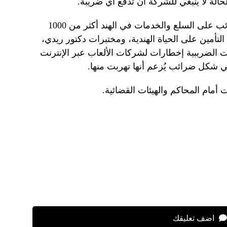
الة لا ينبغي للشركة أن تدفع أي ضريبة.
في العام الماضي، أرسلت إدارة الضرائب على السلع والخدمات في الهند أكثر من 1000
تأمين على الحياة الهندية، ومختبرات دكتور ريدي،
 الضريبية إخطارات لشركات الألعاب عبر الإنترنت
في شكل ضرائب يُزعم أنها تهربت منها.
مام المحاكم والهيئات القضائية.
اضف تعليقك