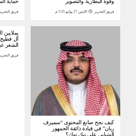
وقوة البطارية والتصوير
حماية ال
فريق التحرير
الإثنين 27 يوليو 3:55 م
فريق التحرير
بملايين ا
آل فطيح”
الشعر عب
فريق التحرير
كيف نجح صانع المحتوى “سميرف
ريان” في قيادة ذائقة الجمهور
الشبابي على تيك توك؟