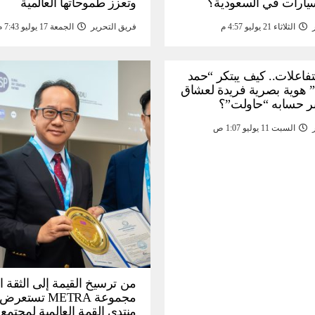
سيارات في السعودية؟
وتعزز طموحاتها العالمية
الثلاثاء 21 يوليو 4:57 م
فريق التحرير
الجمعة 17 يوليو 7:43 م
لتفاعلات.. كيف يبتكر “حمد
 هوية بصرية فريدة لعشاق
ر حسابه “حاولت”؟
السبت 11 يوليو 1:07 ص
من ترسيخ القيمة إلى الثقة ا
مجموعة METRA تست
منتدى القمة العالمية لمجتمع