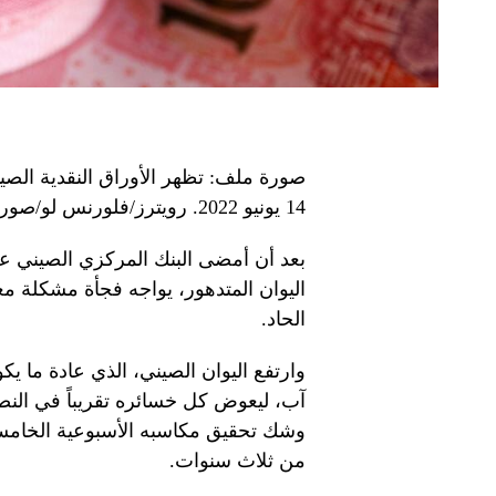
صورة ملف: تظهر الأوراق النقدية الصين
14 يونيو 2022. رويترز/فلورنس لو/صورة توضيحية/صورة ملف
بعد أن أمضى البنك المركزي الصيني ع
اليوان المتدهور، يواجه فجأة مشكلة مع
الحاد.
آب، ليعوض كل خسائره تقريباً في النص
وشك تحقيق مكاسبه الأسبوعية الخام
من ثلاث سنوات.