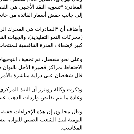
المعادن: “تسوية النقد الأجنبي هي القض
إلى جانب خفض أسعار الفائدة من جانب 
وأضاف أن “الصادرات هي المحرك الرئيسي
(محركات النمو التقليدية)، والجهات الت
كبير لإضعاف القدرة التنافسية للمنتجات
وعلى نحو منفصل، تم تخفيف التوجيهات 
الاحتفاظ بمراكز قصيرة الأجل باليوان ف
قال شخصان على دراية مباشرة بالأمر ل
وذكرت وكالة رويترز أن البنك المركزي 
وعادة ما يتم تقليص واردات الذهب عند
وقال محللون إن هذه الإجراءات خفية، 
اليومية لبنك الشعب الصيني لليوان، ببس
المكاسب.