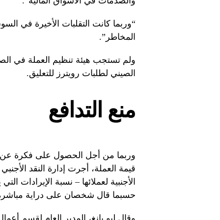
والصدمات في الأسواق المالية”.
“وربما كانت التقلبات الأخيرة في السوق
المخاطر”.
ولم تستجب هيئة تنظيم العملة في الصين
الصيني لطلبات رويترز للتعليق.
منع التدافع
وربما من أجل الحصول على فكرة عن عمل
قيمة العملة، أجرت إدارة النقد الأجنب
الأجنبية لعملائها – نسبة الإيرادات الت
حسبما قال شخصان على دراية مباشرة ب
وقال ليو يانغ، المدير العام لقسم أعم