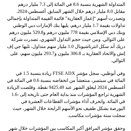
المتداولة الشهرية بنسبة 8.6 في المائة إلى 7.3 مليار درهم
مقابل 8.0 مليار درهم خلال الشهر السابق. أغسطس-2024.
وتصدرت أسهم “إعمار العقارية” قائمة القيمة المتداولة بإجمالي
تداولات بقيمة 1.7 مليار درهم، يليها بنك الإمارات دبي الوطني
وبنك دبي الإسلامي بقيمة 778 مليون درهم و529.8 مليون درهم
على التوالي. ومن حيث حجم التداول الشهري، تصدرت شركة
دريك آند سكل انترناشيونال 1.0 مليار سهم متداول، تليها جي إف
إتش والاتحاد العقارية بـ 306.8 مليون و293.7 مليون سهم، على
التوالي.
وفي أبوظبي، سجل مؤشر FTSE ADX زيادة بنسبة 1.5 في
المائة في سبتمبر، منتعشاً من انخفاضه بنسبة 0.6 في المائة في
أغسطس 2024 ليغلق الشهر عند 9425.49 نقطة. وقلصت الزيادة
الشهرية تراجع المؤشرات منذ بداية العام حتى تاريخه إلى -1.6
في المائة. وانحرف أداء مؤشرات القطاعات العشرة في
البورصة بشكل طفيف نحو الأسهم الرابحة خلال الشهر، حيث
سجلت ستة مؤشرات مكاسب.
وحقق مؤشر المرافق أكبر المكاسب بين المؤشرات خلال شهر