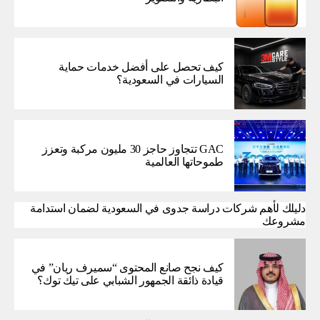
كيف تحصل على أفضل خدمات حماية
السيارات في السعودية؟
GAC تتجاوز حاجز 30 مليون مركبة وتعزز
طموحاتها العالمية
دليلك لأهم شركات دراسة جدوى في السعودية لضمان استدامة
مشروعك
كيف نجح صانع المحتوى “سميرف ريان” في
قيادة ذائقة الجمهور الشبابي على تيك توك؟