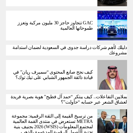
GAC تتجاوز حاجز 30 مليون مركبة وتعزز
طموحاتها العالمية
دليلك لأهم شركات دراسة جدوى في السعودية لضمان استدامة
مشروعك
كيف نجح صانع المحتوى “سميرف ريان” في
قيادة ذائقة الجمهور الشبابي على تيك توك؟
بملايين التفاعلات.. كيف يبتكر “حمد آل فطيح” هوية بصرية فريدة
لعشاق الشعر عبر حسابه “حاولت”؟
من ترسيخ القيمة إلى الثقة الرقمية: مجموعة
METRA تستعرض في منتدى القمة العالمية
لمجتمع المعلومات (WSIS) 2026 بجنيف بنية
تحتية للأصول الرقمية المدعومة بالذهب