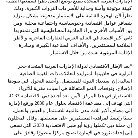
الإمارات العربية المتحدة تتمتع بوضع أفضل نظراً لسمعتها الطيبة
كبيئة موثوقة وآمنة وجذابة للأسر ذات الثروات الكبيرة، وذلك
نظراً لأن الهجرة القائمة على الاستثمار مدفوعة بشكل متزايد
بتضافر عوامل اقتصادية وجيوسياسية واجتماعية محلية. ومن
بين الأسباب الأخرى وراء الجاذبية المغناطيسية التي تتمتع بها
ثاني أكبر اقتصاد في العالم العربي العقارات الفاخرة، والأطر
الملائمة للمستثمرين، والأهداف الصناعية الكبيرة، ومبادرة
الإقامة المرغوبة بشدة من خلال الاستثمار.
“يعد الإطار الاقتصادي لدولة الإمارات العربية المتحدة حجر
الزاوية في جاذبيتها المتزايدة للعائلات ذات القيمة الصافية
العالية. إن استعداد الدولة للمستقبل، وأجندة التحول التي يقودها
الإصلاح، وتوقعات النمو المتفائلة هي أسباب مغرية للأثرياء
للاستقرار في هذا المركز الآمن. تعد أجندة دبي الاقتصادية D'33،
التي تهدف إلى مضاعفة الاقتصاد بحلول عام 2030 ورفع الإمارة
إلى مصاف أكبر ثلاث مدن عالمية للاستثمار والعيش والعمل،
سببًا رئيسيًا لمراهنة المستثمرين على مستقبلها. وقال المحللون
إن حملة دبي تكملها رؤية أبو ظبي الاقتصادية 2030، التي تسعى
إلى إحداث ثورة في الإمارة لتصبح مركزًا متطورًا وقادرًا على