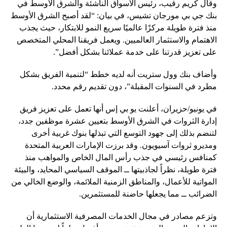
وقال كريم رقيب، رئيس الأسواق الناشئة والشرق الأوسط في
بنك جي بي مورجان تشيس، في بيان: “لقد أصبح الشرق الأوسط
منذ فترة طويلة مركزًا عالميًا سريع النمو للابتكار، حيث يجذب
الاهتمام والاستثمار العالميين. ويعمل فريقنا المحلي المتخصص
على تعزيز قدرتنا على خدمة عملائنا بشكل أفضل”.
وأضاف بنك وول ستريت أنه لديه خطط “لتنمية الفريق بشكل
مطرد في السنوات المقبلة”، دون تقديم رقم محدد.
في يونيو/حزيران، أعلنت يو بي إس أنها تعمل على تعزيز فريق
إدارة الثروات في الشرق الأوسط بتعيين عشرة موظفين جدد،
لتنضم بذلك إلى جهود التوسع التي تبذلها بنوك غربية أخرى
ومديرو ثروات آسيويون. وقد برزت الإمارات العربية المتحدة
كمنافس رئيسي في جذب رأس المال الخاص والمواهب منذ
فترة طويلة، نظراً لجاذبيتها ــ الموقف السياسي المحايد، والبيئة
المواتية للأعمال، والمناطق الزمنية الملائمة، والوضع الخالي من
الضرائب ــ مما يجعلها حاضنة للمستثمرين.
وتزعم مصادر في مجال الخدمات المصرفية الاستثمارية أن