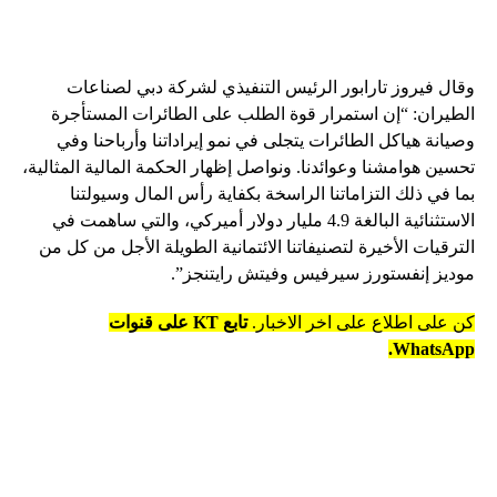
وقال فيروز تارابور الرئيس التنفيذي لشركة دبي لصناعات
الطيران: “إن استمرار قوة الطلب على الطائرات المستأجرة
وصيانة هياكل الطائرات يتجلى في نمو إيراداتنا وأرباحنا وفي
تحسين هوامشنا وعوائدنا. ونواصل إظهار الحكمة المالية المثالية،
بما في ذلك التزاماتنا الراسخة بكفاية رأس المال وسيولتنا
الاستثنائية البالغة 4.9 مليار دولار أميركي، والتي ساهمت في
الترقيات الأخيرة لتصنيفاتنا الائتمانية الطويلة الأجل من كل من
موديز إنفستورز سيرفيس وفيتش رايتنجز”.
كن على اطلاع على اخر الاخبار.
تابع KT على قنوات
WhatsApp.