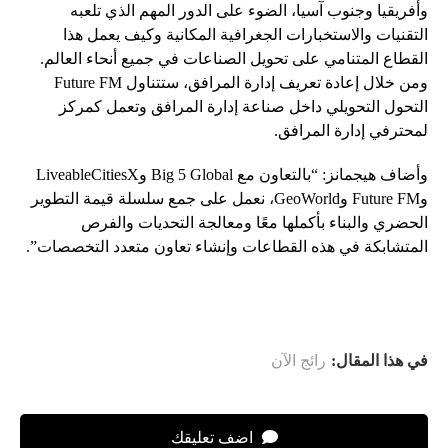
وأفريقيا وجنوب آسيا، الضوء على الدور المهم الذي تلعبه
التقنيات والاستخبارات الجغرافية المكانية وكيف يعمل هذا
القطاع المتنامي على تحويل الصناعات في جميع أنحاء العالم.
ومن خلال إعادة تعريف إدارة المرافق، ستتناول Future FM
التحول التحويلي داخل صناعة إدارة المرافق وتعمل كمركز
لمحترفي إدارة المرافق.
وأضاف هيجمانز: “بالتعاون مع Big 5 Global وLiveableCitiesX
وFuture FM وGeoWorld، نعمل على جمع سلسلة قيمة التطوير
الحضري والبناء بأكملها معًا ومعالجة التحديات والفرص
المتشابكة في هذه القطاعات وإنشاء تعاون متعدد التخصصات”.
في هذا المقال:
رائج الآن
اضف تعليقك