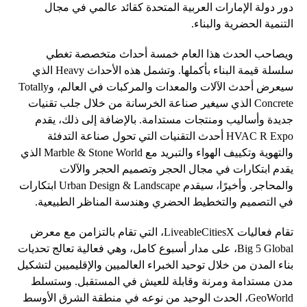
دور دولة الإمارات العربية المتحدة كقائد عالمي في مجال
التنمية الحضرية والبناء.
ويصاحب الحدث هذا العام خمسة أحداث متخصصة تغطي
سلسلة قيمة البناء بأكملها. وتشمل هذه الأحداث Heavy الذي
سيعرض أحدث الآلات والمعدات والمركبات في العالم، وTotally
Concrete الذي سيغير صناعة الخرسانة من خلال جلب تقنيات
جديدة وأساليب ومنتجات مستدامة. بالإضافة إلى ذلك، يقدم
HVAC R Expo أحدث التقنيات التي تحول صناعة التدفئة
والتهوية وتكييف الهواء والتبريد مع Marble & Stone World الذي
يقدم ابتكارات في مجال الحجر وتصميم الحجر والآلات
والمحاجر. وأخيرًا، سيقدم Urban Design & Landscape ابتكارات
في التصميم والتخطيط الحضري وهندسة المناظر الطبيعية.
تقام فعاليات LiveableCitiesX، التي تقام بالتزامن مع معرض
Big 5 Global، على مدار أسبوع كامل، وهي فعالية تعالج تحديات
بناء المدن من خلال توحيد الخبراء العالميين والإقليميين لتشكيل
مدن مستدامة ومرنة وقابلة للعيش في المستقبل. وستسلط
GeoWorld، الحدث الوحيد من نوعه في منطقة الشرق الأوسط