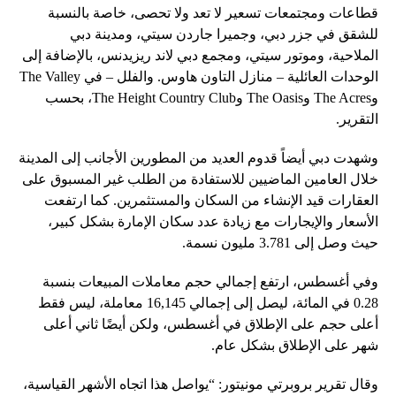
قطاعات ومجتمعات تسعير لا تعد ولا تحصى، خاصة بالنسبة
للشقق في جزر دبي، وجميرا جاردن سيتي، ومدينة دبي
الملاحية، وموتور سيتي، ومجمع دبي لاند ريزيدنس، بالإضافة إلى
الوحدات العائلية – منازل التاون هاوس. والفلل – في The Valley
وThe Acres وThe Oasis وThe Height Country Club، بحسب
التقرير.
وشهدت دبي أيضاً قدوم العديد من المطورين الأجانب إلى المدينة
خلال العامين الماضيين للاستفادة من الطلب غير المسبوق على
العقارات قيد الإنشاء من السكان والمستثمرين. كما ارتفعت
الأسعار والإيجارات مع زيادة عدد سكان الإمارة بشكل كبير،
حيث وصل إلى 3.781 مليون نسمة.
وفي أغسطس، ارتفع إجمالي حجم معاملات المبيعات بنسبة
0.28 في المائة، ليصل إلى إجمالي 16,145 معاملة، ليس فقط
أعلى حجم على الإطلاق في أغسطس، ولكن أيضًا ثاني أعلى
شهر على الإطلاق بشكل عام.
وقال تقرير بروبرتي مونيتور: “يواصل هذا اتجاه الأشهر القياسية،