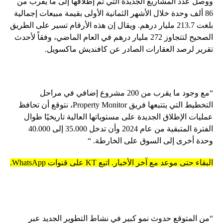
ووصل عدد المشاريع الجديدة التي تم إطلاقها إلى ما يقرب من
86 ألف وحدة خلال الأشهر الثمانية الأولى بقيمة مبيعات إجمالية
بلغت 213.7 مليار درهم. ويقال إن هذه الأرقام تسير على الطريق
الصحيح لتتجاوز 272 مليار درهم في العام الماضي، وفقاً لأحدث
تقرير لرصد العقارات الصادر عن كافنديش ماكسويل.
“مع وجود ما يقرب من 200 مشروع إضافي في مراحل
التخطيط التي يتتبعها فريق Property Monitor، نتوقع أن تحافظ
عمليات الإطلاق الجديدة على مستوياتها العالية تاريخيًا طوال
الفترة المتبقية من عام 2024 وأن تدخل 35.000 إلى 40.000
وحدة أخرى إلى السوق على الخارطة. “
البقاء حتى موعد مع آخر الأخبار. اتبع KT على قنوات WhatsApp.
“من المتوقع حدوث نمو كبير في نشاط التطوير الجديد عبر