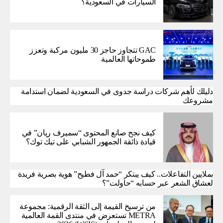
السيارات في السعودية؟
GAC تتجاوز حاجز 30 مليون مركبة وتعزز
طموحاتها العالمية
دليلك لأهم شركات دراسة جدوى في السعودية لضمان استدامة
مشروعك
كيف نجح صانع المحتوى “سميرف ريان” في
قيادة ذائقة الجمهور الشبابي على تيك توك؟
بملايين التفاعلات.. كيف يبتكر “حمد آل فطيح” هوية بصرية فريدة
لعشاق الشعر عبر حسابه “حاولت”؟
من ترسيخ القيمة إلى الثقة الرقمية: مجموعة
METRA تستعرض في منتدى القمة العالمية