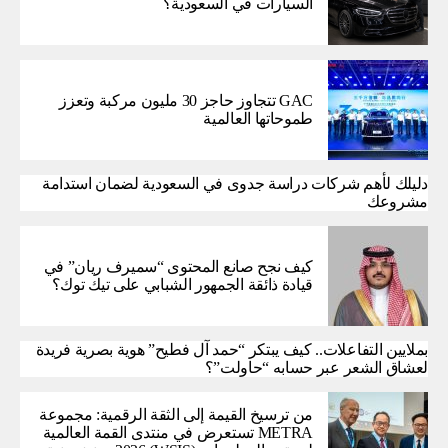
السيارات في السعودية؟
GAC تتجاوز حاجز 30 مليون مركبة وتعزز
طموحاتها العالمية
دليلك لأهم شركات دراسة جدوى في السعودية لضمان استدامة
مشروعك
كيف نجح صانع المحتوى “سميرف ريان” في
قيادة ذائقة الجمهور الشبابي على تيك توك؟
بملايين التفاعلات.. كيف يبتكر “حمد آل فطيح” هوية بصرية فريدة
لعشاق الشعر عبر حسابه “حاولت”؟
من ترسيخ القيمة إلى الثقة الرقمية: مجموعة
METRA تستعرض في منتدى القمة العالمية