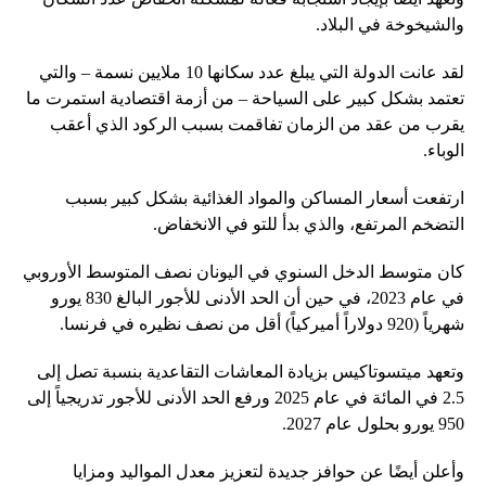
والشيخوخة في البلاد.
لقد عانت الدولة التي يبلغ عدد سكانها 10 ملايين نسمة – والتي
تعتمد بشكل كبير على السياحة – من أزمة اقتصادية استمرت ما
يقرب من عقد من الزمان تفاقمت بسبب الركود الذي أعقب
الوباء.
ارتفعت أسعار المساكن والمواد الغذائية بشكل كبير بسبب
التضخم المرتفع، والذي بدأ للتو في الانخفاض.
كان متوسط ​​الدخل السنوي في اليونان نصف المتوسط ​​الأوروبي
في عام 2023، في حين أن الحد الأدنى للأجور البالغ 830 يورو
شهرياً (920 دولاراً أميركياً) أقل من نصف نظيره في فرنسا.
وتعهد ميتسوتاكيس بزيادة المعاشات التقاعدية بنسبة تصل إلى
2.5 في المائة في عام 2025 ورفع الحد الأدنى للأجور تدريجياً إلى
950 يورو بحلول عام 2027.
وأعلن أيضًا عن حوافز جديدة لتعزيز معدل المواليد ومزايا