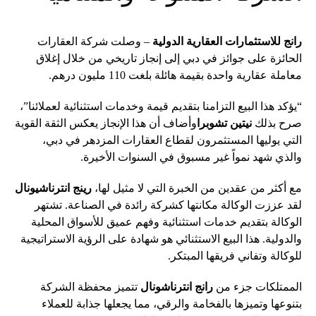
رانج للاستثمارات العقارية الدولية
– وصلت شركة العقارات
الحائزة على جوائز في دبي إلى إنجاز تاريخي من خلال إغلاق
معاملة عقارية واحدة بقيمة هائلة بلغت 110 مليون درهم.
“يؤكد هذا البيع التزامنا بتقديم قيمة وخدمات استثنائية لعملائنا”،
صرح بذلك
نيتين تشوبرا
وأضاف أن هذا الإنجاز يعكس الثقة القوية
التي يوليها المستثمرون لقطاع العقارات المزدهر في دبي،
والذي شهد نمواً غير مسبوق في السنوات الأخيرة.
مع أكثر من عقدين من الخبرة التي لا مثيل لها،
رينج انترناشيونال
لقد عززت الوكالة مكانتها كشركة رائدة في الصناعة. تشتهر
الوكالة بتقديم خدمات استثنائية وفهم عميق للأسواق المحلية
والدولية. هذا البيع الاستثنائي هو شهادة على الرؤية الاستراتيجية
للوكالة وتفاني فريقها المبتكر.
الممتلكات جزء من
رانج انترناشونال
تتميز محفظة الشركة
بتنوعها وتميزها بالفخامة والرقي، مما يجعلها جذابة للعملاء