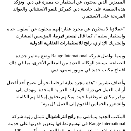
المميزين الذين يبحثون عن استثمارات مميزة في دبي. وتؤكد
هذه الصفقة على جاذبية دبي كمركز للنمو الاستثنائي والعوائد
المربحة على الاستثمار.
“عملاؤنا لا يبحثون عن مجرد عقار؛ إنهم يبحثون عن أسلوب حياة
واستثمار سليم”، كما قال
ليستر فيرما
، المؤسس المشارك
والشريك الإداري،
رانج للاستثمارات العقارية الدولية
.
وبينما تواصل شركة Range International وضع معايير جديدة
للصناعة، تستعد الوكالة للعديد من المعالم الأخرى، بما في ذلك
افتتاح مكتب جديد في موتور سيتي، دبي.
وأضاف تشوبرا: “هذه مجرد بداية لرحلتنا نحو أن نصبح أحد أفضل
أرباب العمل في دولة الإمارات العربية المتحدة. ونهدف إلى
توفير مكان لموظفينا حيث يمكنهم تحقيق إمكاناتهم الكاملة
والشعور بالحماس للقدوم إلى العمل كل يوم”.
المكتب الجديد يتماشى مع
رانج انترناشونال
تتمثل رؤية شركة
Range International في توسيع نطاقها وتعزيز قدرتها على خدمة
قاعدة عملاء متنوعة. وبفضل فريقها الذي يضم أكثر من 100