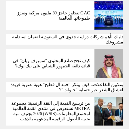
GAC تتجاوز حاجز 30 مليون مركبة وتعزز
طموحاتها العالمية
دليلك لأهم شركات دراسة جدوى في السعودية لضمان استدامة
مشروعك
كيف نجح صانع المحتوى “سميرف ريان” في
قيادة ذائقة الجمهور الشبابي على تيك توك؟
بملايين التفاعلات.. كيف يبتكر “حمد آل فطيح” هوية بصرية فريدة
لعشاق الشعر عبر حسابه “حاولت”؟
من ترسيخ القيمة إلى الثقة الرقمية: مجموعة
METRA تستعرض في منتدى القمة العالمية
لمجتمع المعلومات (WSIS) 2026 بجنيف بنية
تحتية للأصول الرقمية المدعومة بالذهب