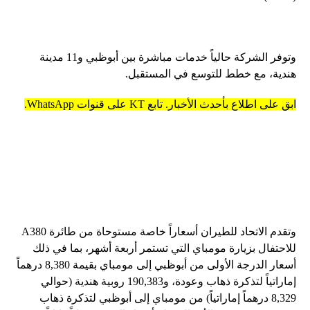
وتوفر الشركة حالياً خدمات مباشرة بين أبوظبي و11 مدينة
هندية، مع خطط للتوسع في المستقبل.
ابق على اطلاع بأحدث الأخبار. تابع KT على قنوات WhatsApp.
وتقدم الاتحاد للطيران أسعاراً خاصة مستوحاة من طائرة A380
للاحتفال بزيارة مومباي التي تستمر أربعة أشهر، بما في ذلك
أسعار الدرجة الأولى من أبوظبي إلى مومباي بقيمة 8,380 درهماً
إماراتياً لتذكرة ذهاب وعودة، و190,383 روبية هندية (حوالي
8,329 درهماً إماراتياً) من مومباي إلى أبوظبي لتذكرة ذهاب