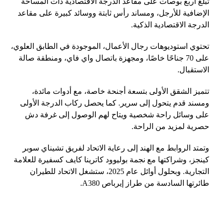
تبلغ أربع بوصات على مقاعد الدرجة الاقتصادية ذات المساحة
الإضافية للأرجل، ومساند رأس ثابتة ووسائد كبيرة على مقاعد
الدرجة الاقتصادية الذكية.
تحتوي استوديوهات رجال الأعمال، الموجودة في الطابق العلوي،
على 70 جناحًا خاصًا، ومجهزة باتصال واي فاي، ومنطقة صالة
الاستقبال.
تتميز الشقق الأولى بتسعة أجنحة خاصة، مع أدوات مائدة،
ومسند قدم يتحول إلى سرير. كما يحصل ركاب الدرجة الأولى
على وسائل راحة شخصية ويتاح لهم الوصول إلى غرفة دش
حصرية لمزيد من الراحة.
وتمتد الروابط مع الهند إلى رعاية الاتحاد لفريق تشيناي سوبر
كينجز، وشراكتها مع نجمة بوليوود كاترينا كايف كسفيرة للعلامة
التجارية. وبحلول أوائل عام 2025، ستشغل الاتحاد للطيران
طائرتها السادسة من طراز إيرباص A380.