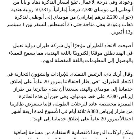
وعودة. وفي درجة الأعمال، تبلغ أسعار التذكرة ذهاباً وإياباً من
أبوظبي إلى مومباي 2,380 درهماً إماراتياً، و50,381 روبية هندية
(حوالي 2,200 درهم إماراتي) من مومباي إلى أبوظبي لتذكرة
ذهاب وعودة، وهي متاحة حتى 25 أغسطس للسفر بين 1 سبتمبر
و13 أكتوبر.
أصبحت الاتحاد للطيران مؤخرًا أول شركة طيران دولية تعمل
في الهند تطلق موقعًا إلكترونيًا باللغة الهندية، مما يسمح للعملاء
بالوصول إلى المعلومات باللغة المفضلة لديهم.
وقال أريك دي، الرئيس التنفيذي للإيرادات والشؤون التجارية في
الاتحاد للطيران: “في إطار احتفالاتنا بمرور 20 عاماً على إطلاق
خدماتنا إلى مومباي والهند، يسعدنا أن نقدم طائرتنا من طراز
إيرباص A380 على خط مومباي. وفي حين أن هذه الطائرة
المميزة مخصصة عادة للرحلات الطويلة، فإننا سنعرض طائرتنا
من طراز إيرباص A380 ثلاثة أيام في الأسبوع لمدة أربعة أشهر
احتفالاً بمرور 20 عاماً على إطلاق خدماتنا إلى الهند”.
يمكن لركاب الدرجة الاقتصادية الاستفادة من مساحة إضافية