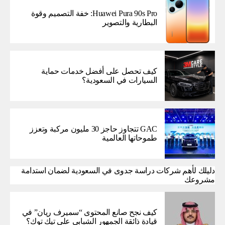
Huawei Pura 90s Pro: خفة التصميم وقوة
البطارية والتصوير
كيف تحصل على أفضل خدمات حماية
السيارات في السعودية؟
GAC تتجاوز حاجز 30 مليون مركبة وتعزز
طموحاتها العالمية
دليلك لأهم شركات دراسة جدوى في السعودية لضمان استدامة
مشروعك
كيف نجح صانع المحتوى “سميرف ريان” في
قيادة ذائقة الجمهور الشبابي على تيك توك؟