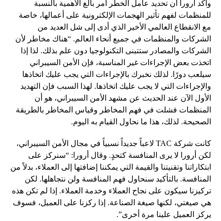
وأكد أرورا أن تحديد عامل الخطر أمر بالغ الأهمية بالنسبة
للمنظمات لفهم تأثير الهجمات الإلكترونية على أعمالها، خاصة
مع الانقطاع العالمي الأخير الذي أدى إلى شل العديد من
الشركات والمنظمات في جميع أنحاء العالم. “هناك مخاطر لأن
الشركات والمصادر ستتبنى التكنولوجيا دون علم بذلك. لذا إذا
اتخذت بعض الإجراءات غير المناسبة، فإن الأمن السيبراني
سيلعب دورًا. لذلك نخبرك بالإجراءات التي يجب عليك اتخاذها
والإجراءات التي لا يجب عليك اتخاذها. لهذا السبب فإن التهديد
الأول الآن عند الحديث عن مشهد الأمن السيبراني، هو أن
المنظمات فشلت في فهم المخاطر وقياس المخاطر بالطريقة
الصحيحة. لذلك، هذا ما نحاول القيام به اليوم.
كانت شركة TAC لاعباً جديداً نسبياً في مجال الأمن السيبراني،
لكن أرورا لا يرى المنافسة كتحدٍ. وقال أرورا: “سنركز على
ابتكاراتنا وتقنيتنا والقيمة التي يمكننا إضافتها إلى العملاء، بدلاً من
المنافسة. بالتأكيد سنحاول فهم المنافسة ولن نتجاهلها. لكن
تركيزنا سيكون على نجاح العملاء وخدمة العملاء. إذا لم تكن هذه
هي صيغتي، لكنها صيغة الصناعة. إذا ركزنا على العميل، فسوف
يركز العميل علينا مرة أخرى”.