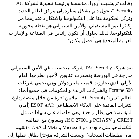
وقالت تريشنيت أرورا، مؤسسة ورئيسة تنفيذية لشركة TAC
Security: “تتحول دبي بشكل مطرد إلى مركز العالم الجديد.
وتركز الحكومة هنا على التكنولوجيا والابتكار باعتبارهما من
ركائز النمو المستقبلي. والأمن السيبراني هو نقطة محورية
للتكنولوجيا. لذلك نحاول أن نكون رائدين في الصناعة والإمارات
العربية المتحدة هي أفضل مكان”.
تعد شركة TAC Security شركة متخصصة في الأمن السيبراني
مدرجة في البورصة وتصدرت عناوين الأخبار بطرحها العام
الأولي الذي تجاوزت قيمته مليار دولار. وهي تحمي شركات
Fortune 500 والشركات الرائدة والحكومات في جميع أنحاء
العالم. تدير TAC Security 5 ملايين ثغرة من خلال منصة إدارة
الثغرات القائمة على الذكاء الاصطناعي (AI)، ESOF (أمان
المؤسسة في إطار واحد). وهي حاصلة على شهادات مثل
CREST و PCI ASV و ISO 27001، وتتعاون مع عمالقة
التكنولوجيا مثل Google و Microsoft و Meta لـ CASA (تقييم
أمان تطبيقات السحابة). وسعت الشركة مؤخرًا نطاق عملها إلى