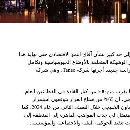
إلى حد كبير بشأن آفاق النمو الاقتصادي حتى نهاية هذا
طر الوشيكة المتعلقة بالأوضاع الجيوسياسية وتكامل
التكنولوجيا واكتساب المواهب، وفقاً لدراسة جديدة أجرتها شركة Teneo، وهي شركة
وأظهر الاستطلاع، الذي استطلع آراء ما يقرب من 500 من كبار القادة في القطاعين العام
والخاص في دول مجلس التعاون الخليجي، أن 65% من صناع القرار يتوقعون استمرار
التحسن في اقتصادات دول مجلس التعاون الخليجي خلال النصف الثاني من عام 2024. كما
متمثل في جذب المواهب الماهرة إلى المنطقة إلى
تنفيذ الحوكمة البيئية والاجتماعية والمؤسسية.