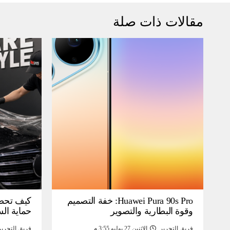
مقالات ذات صلة
Huawei Pura 90s Pro: خفة التصميم
كيف تحص
وقوة البطارية والتصوير
حماية ال
فريق التحرير
الإثنين 27 يوليو 3:55 م
فريق التحرير