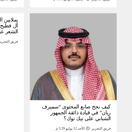
بملايين ا
آل فطيح”
الشعر عب
فريق التحرير
كيف نجح صانع المحتوى “سميرف
ريان” في قيادة ذائقة الجمهور
الشبابي على تيك توك؟
فريق التحرير
الأحد 12 يوليو 3:29 م