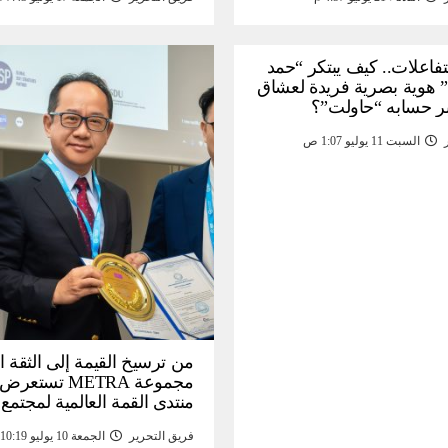
لتفاعلات.. كيف يبتكر “حمد
 هوية بصرية فريدة لعشاق
ر حسابه “حاولت”؟
السبت 11 يوليو 1:07 ص
من ترسيخ القيمة إلى الثقة ا
مجموعة METRA تست
منتدى القمة العالمية لمجتمع
المعلومات (
فريق التحرير
الجمعة 10 يوليو 10:19 م
تحتية للأصول الرقمية المدع