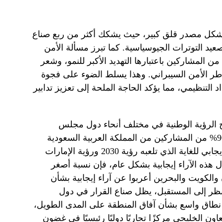
يشكل مصدر قلق كبير، حيث يشكك أكثر من ربع صناع
يد التوترات الجيوسياسية. كما تبرز مسألة الأمن
براني كتحد كبير، حيث حددها 25% من المشاركين باعتبارها التهديد الأكبر للنمو، وشعر
خاطر الأمن السيبراني. وهذا يسلط الضوء على فجوة
التنظيمي، مما يؤكد الحاجة الملحة إلى تعزيز تدابير
ج الرؤية الوطنية في مختلف أنحاء دول مجلس
التعاون الخليجي، حيث أشار أكثر من 90% من المشاركين من المملكة العربية السعودية
والإمارات العربية المتحدة إلى الدور الإيجابي للغاية الذي تلعبه رؤية 2030 ورؤية الإمارات
ال هذه الآراء إيجابية بشكل عام، فإن نسبة أصغر
الكويت والبحرين أعربوا عن آراء إيجابية بشأن
نظر إلى المستقبل، يظل صناع القرار في دول
نطاق واسع بشأن آفاق المنطقة على المدى الطويل،
ون الخليجي مركزًا تجاريًا دوليًا رئيسيًا في غضون