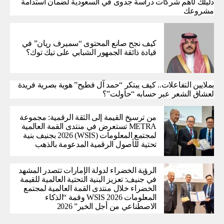
دليلك لأهم شركات دراسة جدوى في السعودية لضمان استدامة
مشروعك
كيف نجح صانع المحتوى “سميرف ريان” في
قيادة ذائقة الجمهور الشبابي على تيك توك؟
بملايين التفاعلات.. كيف يبتكر “حمد آل فطيح” هوية بصرية فريدة
لعشاق الشعر عبر حسابه “حاولت”؟
من ترسيخ القيمة إلى الثقة الرقمية: مجموعة
METRA تستعرض في منتدى القمة العالمية
لمجتمع المعلومات (WSIS) 2026 بجنيف بنية
تحتية للأصول الرقمية المدعومة بالذهب
الرؤية الخضراء لدولة الإمارات تتصدر المشهد
في جنيف: تعزيز البنية التحتية العالمية للقيمة
الخضراء خلال منتدى القمة العالمية لمجتمع
المعلومات WSIS 2026 وقمة “الذكاء
الاصطناعي من أجل الخير” 2026