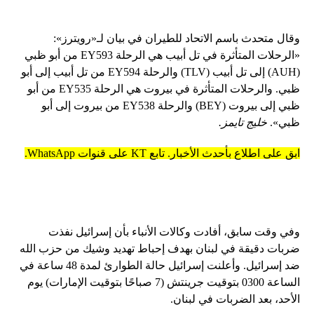
وقال متحدث باسم الاتحاد للطيران في بيان لـ«رويترز»:
«الرحلات المتأثرة في تل أبيب هي الرحلة EY593 من أبو ظبي
(AUH) إلى تل أبيب (TLV) والرحلة EY594 من تل أبيب إلى أبو
ظبي. والرحلات المتأثرة في بيروت هي الرحلة EY535 من أبو
ظبي إلى بيروت (BEY) والرحلة EY538 من بيروت إلى أبو
ظبي».
خليج تايمز.
ابق على اطلاع بأحدث الأخبار. تابع KT على قنوات WhatsApp.
وفي وقت سابق، أفادت وكالات الأنباء بأن إسرائيل نفذت
ضربات دقيقة في لبنان بهدف إحباط تهديد وشيك من حزب الله
ضد إسرائيل. وأعلنت إسرائيل حالة الطوارئ لمدة 48 ساعة في
الساعة 0300 بتوقيت جرينتش (7 صباحًا بتوقيت الإمارات) يوم
الأحد، بعد الضربات في لبنان.