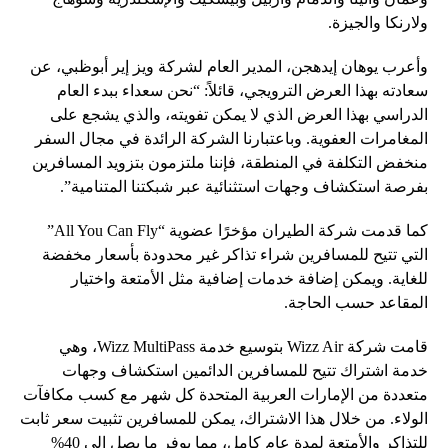
ولارنكا والجيزة.
وأعرب يوهان إيدهجن، المدير العام لشركة ويز إير أبوظبي، عن
سعادته بهذا العرض الترويجي، قائلاً: “نحن سعداء ببدء العام
الدراسي بهذا العرض الذي لا يمكن تفويته، والذي يشجع على
المغامرات العفوية. وباعتبارنا الشركة الرائدة في مجال السفر
منخفض التكلفة في المنطقة، فإننا ملتزمون بتزويد المسافرين
بفرصة استكشاف وجهات استثنائية عبر شبكتنا المتنامية”.
كما قدمت شركة الطيران مؤخرًا عضوية “All You Can Fly”
التي تتيح للمسافرين شراء تذاكر غير محدودة بأسعار مخفضة
للغاية. ويمكن إضافة خدمات إضافية مثل الأمتعة واختيار
المقاعد حسب الحاجة.
قامت شركة Wizz Air بتوسيع خدمة Wizz MultiPass، وهي
خدمة اشتراك تتيح للمسافرين الدائمين استكشاف وجهات
متعددة من الإمارات العربية المتحدة كل شهر مع كسب مكافآت
الولاء. من خلال هذا الاشتراك، يمكن للمسافرين تثبيت سعر ثابت
للتذاكر والأمتعة لمدة عام كامل، مما يوفر ما يصل إلى 40%