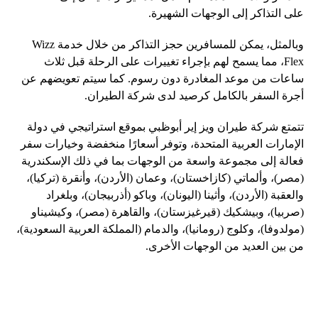
على التذاكر إلى الوجهات الشهيرة.
وبالمثل، يمكن للمسافرين حجز التذاكر من خلال خدمة Wizz
Flex، مما يسمح لهم بإجراء تغييرات على الرحلة قبل ثلاث
ساعات من موعد المغادرة دون رسوم. كما سيتم تعويضهم عن
أجرة السفر بالكامل كرصيد لدى شركة الطيران.
تتمتع شركة طيران ويز إير أبوظبي بموقع استراتيجي في دولة
الإمارات العربية المتحدة، وتوفر أسعارًا منخفضة وخيارات سفر
فعالة إلى مجموعة واسعة من الوجهات بما في ذلك الإسكندرية
(مصر)، وألماتي (كازاخستان)، وعمان (الأردن)، وأنقرة (تركيا)،
والعقبة (الأردن)، وأثينا (اليونان)، وباكو (أذربيجان)، وبلغراد
(صربيا)، وبيشكيك (قيرغيزستان)، والقاهرة (مصر)، وكيشيناو
(مولدوفا)، وكلوج (رومانيا)، والدمام (المملكة العربية السعودية)،
من بين العديد من الوجهات الأخرى.