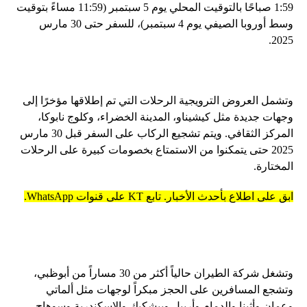
1:59 صباحًا بالتوقيت المحلي يوم 5 سبتمبر (11:59 مساءً بتوقيت
وسط أوروبا الصيفي يوم 4 سبتمبر)، للسفر حتى 30 مارس
2025.
وتشمل العروض الترويجية الرحلات التي تم إطلاقها مؤخرًا إلى
وجهات جديدة مثل كيشيناو، المدينة الخضراء، وكلوج نابوكا،
المركز الثقافي. ويتم تشجيع الركاب على السفر قبل 30 مارس
2025 حتى يتمكنوا من الاستمتاع بخصومات كبيرة على الرحلات
المختارة.
ابق على اطلاع بأحدث الأخبار. تابع KT على قنوات WhatsApp.
وتشغل شركة الطيران حالياً أكثر من 30 مساراً من أبوظبي،
وتشجع المسافرين على الحجز مبكراً لوجهات مثل ألماتي
وعمان وأثينا والدمام وأربيل وبيشكيك والإسكندرية وسوهاج