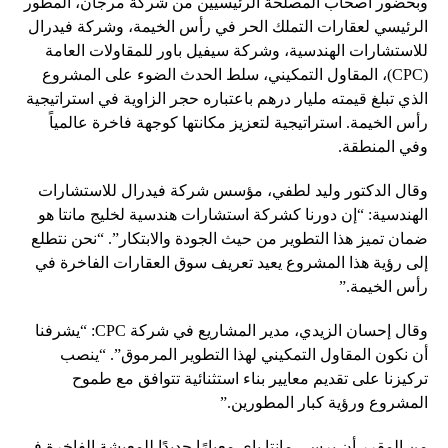
وبحضور أصحاب المصلحة الرئيسيين من شركة مرجان، المطور
الرئيسي لعقارات التملك الحر في رأس الخيمة، وشركة فيدرال
للاستشارات الهندسية، وشركة سيفيل باور للمقاولات العامة
(CPC)، المقاول التمكيني، سلط الحدث الضوء على المشروع
الذي تبلغ قيمته مليار درهم باعتباره حجر الزاوية في استراتيجية
رأس الخيمة. استراتيجية لتعزيز مكانتها كوجهة فاخرة عالمياً
وفي المنطقة.
وقال الدكتور وليد لطفي، مؤسس شركة فيدرال للاستشارات
الهندسية: “إن دورنا كشركة استشارات هندسية لخليج مانتا هو
ضمان تميز هذا التطوير من حيث الجودة والابتكار”. “نحن نتطلع
إلى رؤية هذا المشروع يعيد تعريف سوق العقارات الفاخرة في
رأس الخيمة.”
وقال إحسان الزيدي، مدير المشاريع في شركة CPC: “يشرفنا
أن نكون المقاول التمكيني لهذا التطوير المرموق”. “ينصب
تركيزنا على تقديم معايير بناء استثنائية تتوافق مع طموح
المشروع ورؤية كبار المطورين.”
من المقرر أن يرسي مانتا باي معيارًا جديدًا للمعيشة الفاخرة في