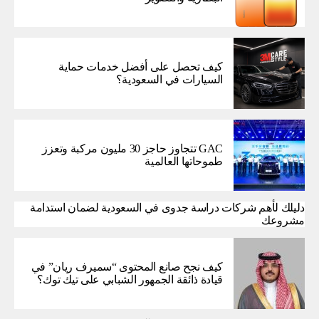
كيف تحصل على أفضل خدمات حماية
السيارات في السعودية؟
GAC تتجاوز حاجز 30 مليون مركبة وتعزز
طموحاتها العالمية
دليلك لأهم شركات دراسة جدوى في السعودية لضمان استدامة
مشروعك
كيف نجح صانع المحتوى “سميرف ريان” في
قيادة ذائقة الجمهور الشبابي على تيك توك؟