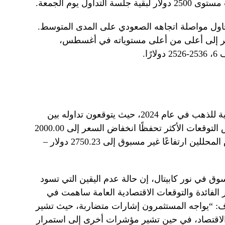
يحاول مواصلة اتجاهه الصعودي على المدى المتوسط.
عر إلى أعلى من أعلى مستوياته في أغسطس،
ا.
يقدم العديد من المحللين توقعات إيجابية للذهب في عام 2024، حيث يتوقعون تداوله بين
2421.00 دولار و2651.00 دولار. وتفترض التوقعات الأكثر تحفظًا انخفاض السعر إلى 2000.00
دولار – 2133.00 دولار. ولا يستبعد بعض المحللين ارتفاعًا غير مسبوق إلى 2750.23 دولار –
ق في نور كابيتال، إن حالة عدم اليقين التي تسود
الفائدة والتوقعات الاقتصادية العامة ساهمت في
اف: “يواجه المستثمرون إشارات متضاربة، حيث تشير
الاقتصاد، في حين تشير مؤشرات أخرى إلى استمرار