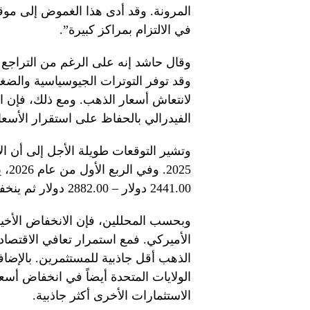
المرونة. وقد أدى هذا الغموض إلى موق
في الالتزام بمراكز كبيرة”.
وقال حاشد إنه على الرغم من التراجع ال
وقد توفر التوترات الجيوسياسية والضغو
لانتعاش أسعار الذهب. ومع ذلك، فإن اس
الفيدرالي بالحفاظ على استقرار الأسعا
025
2441.00 دولار – 2882.00 دولار ثم ينخفض ​​إلى 2566.00 دولار للأوقية بحلول نهاية العام.
وبحسب المحللين، فإن الانخفاض الأخير
الأميركي. فمع استمرار تعافي الاقتصاد
الذهب أقل جاذبية للمستثمرين. بالإضا
الولايات المتحدة أيضاً في انخفاض أسع
الاستثمارات الأخرى أكثر جاذبية.