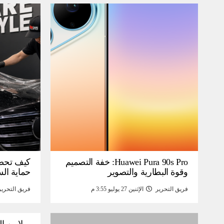
Huawei Pura 90s Pro: خفة التصميم
كيف تحص
وقوة البطارية والتصوير
حماية ال
فريق التحرير
الإثنين 27 يوليو 3:55 م
فريق التحرير