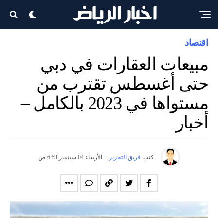
اقتصاد
مبيعات العقارات في دبي
حتى أغسطس تقترب من
مستواها في 2023 بالكامل –
أخبار
كتب
فريق التحرير
-
الأربعاء 04 سبتمبر 6:53 ص