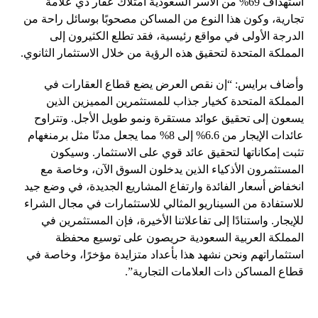
استهداف 69% من الأسر السعودية امتلاك عقار ذي علامة
تجارية، وكون هذا النوع من المساكن مصحوبًا بوسائل راحة من
الدرجة الأولى في مواقع رئيسية، فقد تطلع الكثيرون إلى
المملكة المتحدة لتحقيق هذه الرؤية من خلال الاستثمار الثانوي.
وأضاف برايس: “إن نقص العرض يضع قطاع العقارات في
المملكة المتحدة كخيار جذاب للمستثمرين المميزين الذين
يسعون إلى تحقيق عوائد مستقرة ونمو طويل الأجل. وتتراوح
عائدات الإيجار من 6.6% إلى 8% مما يجعل مدنًا مثل برمنغهام
تثبت إمكاناتها لتحقيق عائد قوي على الاستثمار. وسيكون
المستثمرون الأذكياء الذين يدخلون السوق الآن، وخاصة مع
انخفاض أسعار الفائدة وارتفاع المشاريع الجديدة، في وضع جيد
للاستفادة من السيناريو المثالي للاستثمارات في مجال الشراء
للإيجار. واستنادًا إلى تفاعلاتنا الأخيرة، فإن المستثمرين في
المملكة العربية السعودية حريصون على توسيع محفظة
استثماراتهم ونحن نشهد هذا بأعداد متزايدة مؤخرًا، وخاصة في
قطاع المساكن ذات العلامات التجارية”.