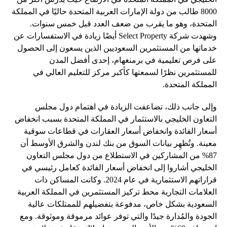
8000 طالب من دولة الإمارات العربية المتحدة حاليًا في المملكة
المتحدة، وهو ما يقرب من ضعف العدد قبل خمس سنوات.
وشهدت شركة Select Property أيضًا زيادة في الاستفسارات عن
خدماتها من المستثمرين السعوديين الذين يسعون إلى الحصول
على فرص تعليمية في برمنغهام، إحدى أفضل المدن
للمستثمرين نظرًا لسمعتها كأكبر مركز للتعليم العالي في
المملكة المتحدة.
وإلى جانب ذلك، تضاعفت الزيادة في اهتمام دول مجلس
التعاون الخليجي بالاستثمار في المملكة المتحدة بسبب انخفاض
أسعار الفائدة وانخفاض أسعار العقارات في قطاعات سوقية
معينة. وتُظهِر بيانات السوق من بنك لندن والشرق الأوسط أن
87% من المشاركين في الاستطلاع من دول مجلس التعاون
الخليجي أشاروا إلى انخفاض أسعار الفائدة كعامل رئيسي في
قراراتهم الاستثمارية في عام 2024. وكانت المساكن ذات
العلامات التجارية محط تركيز المستثمرين في المملكة العربية
السعودية بشكل خاص، مدفوعة بتفضيلهم للممتلكات عالية
الجودة والمُدارة جيدًا والتي توفر عوائد مرموقة وموثوقة. ومع