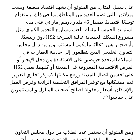
على سبيل المثال، من المتوقع أن يشهد اقتصاد منطقة ويست
ميدلاندز، التي تضم العديد من المناطق بما في ذلك برمنغهام،
توسعًا اقتصاديًا بمقدار 46 مليار درهم إماراتي على مدى
السنوات الخمس المقبلة. تلعب مشاريع التجديد الكبرى مثل
مشروع السكك الحديدية عالية السرعة HS2 دورًا رئيسيًا.
وأوضح برايس: “غالبًا ما يكون المستثمرون من دول مجلس
التعاون الخليجي الذين يتطلعون إلى جاذبية العقارات في
المملكة المتحدة حريصين على الاستفادة من دخل الإيجار أو
الفرص الاقتصادية المعروفة في المدينة أو كليهما. يعمل HS2
على تحسين اتصال المدينة ورفع مكانتها كمركز تجاري لتعزيز
قيم ممتلكاتها مع توفير المرافق التعليمية الرائعة وفرص العمل
والإسكان بأسعار معقولة لصالح أصحاب المنازل والمستثمرين
على حد سواء”.
ومن المتوقع أن يستمر عدد الطلاب من دول مجلس التعاون
الخليجي في المملكة المتحدة في الارتفاع حيث يدرس أكثر من