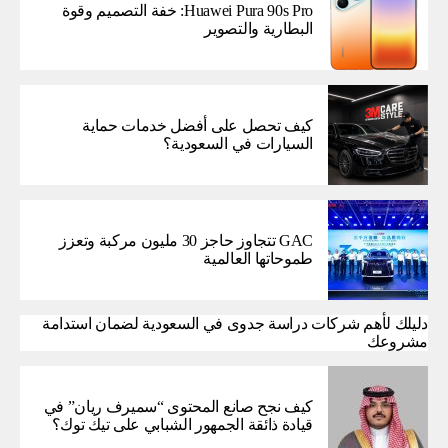
Huawei Pura 90s Pro: خفة التصميم وقوة
البطارية والتصوير
كيف تحصل على أفضل خدمات حماية
السيارات في السعودية؟
GAC تتجاوز حاجز 30 مليون مركبة وتعزز
طموحاتها العالمية
دليلك لأهم شركات دراسة جدوى في السعودية لضمان استدامة
مشروعك
كيف نجح صانع المحتوى “سميرف ريان” في
قيادة ذائقة الجمهور الشبابي على تيك توك؟