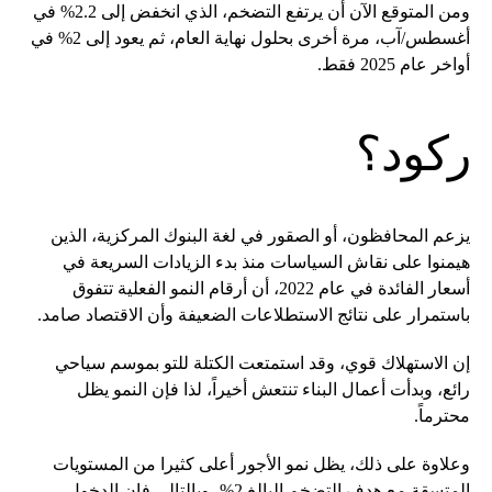
ومن المتوقع الآن أن يرتفع التضخم، الذي انخفض إلى 2.2% في
أغسطس/آب، مرة أخرى بحلول نهاية العام، ثم يعود إلى 2% في
أواخر عام 2025 فقط.
ركود؟
يزعم المحافظون، أو الصقور في لغة البنوك المركزية، الذين
هيمنوا على نقاش السياسات منذ بدء الزيادات السريعة في
أسعار الفائدة في عام 2022، أن أرقام النمو الفعلية تتفوق
باستمرار على نتائج الاستطلاعات الضعيفة وأن الاقتصاد صامد.
إن الاستهلاك قوي، وقد استمتعت الكتلة للتو بموسم سياحي
رائع، وبدأت أعمال البناء تنتعش أخيراً، لذا فإن النمو يظل
محترماً.
وعلاوة على ذلك، يظل نمو الأجور أعلى كثيرا من المستويات
المتسقة مع هدف التضخم البالغ 2%، وبالتالي فإن الدخول