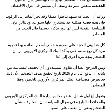
الحقيقية تنتعش بسرعة وينبغي أن تستمر في عزل الاقتصاد.
ورغم أن الصناعة تشهد تباطؤا عميقا وقد تجر ألمانيا إلى الركود،
فإن هذه قضية هيكلية قد يستغرق حلها سنوات، وبالتالي فإن
السياسة النقدية ليس لها دور يذكر، حسبما قال العديد من
المصادر.
كل هذا يبني الحجة على ضرورة خفض أسعار الفائدة ببطء، ربما
مرة كل ربع سنة، حتى يتأكد البنك المركزي الأوروبي من أن
التضخم يتجه مرة أخرى إلى 2%.
ومن المرجح أيضا أن يقاوم المتشددون أي تخفيف للسياسة من
شأنه أن يدفع إلى عام 2026 تاريخ تحقيق هدف التضخم، لأن ذلك
قد يعرض مصداقية البنك المركزي الأوروبي للخطر، وفقا
للمصادر.
وتقول إيزابيل شنابل، عضو مجلس إدارة البنك المركزي الأوروبي
والمحافظة البارزة في مجال السياسة، إن المخاوف بشأن
التضخم ينبغي أن تتغلب على النمو.