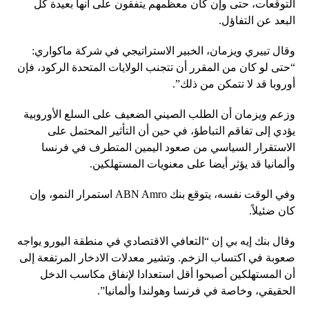
التوقعات، حتى وإن كان معظمهم يتفقون على أنها بعيدة كل
البعد عن التفاؤل.
وقال تييري ويزمان، الخبير الاستراتيجي في شركة ماكواري:
“حتى لو كان من المقرر أن تتجنب الولايات المتحدة الركود، فإن
أوروبا قد لا تتمكن من ذلك”.
وزعم ويزمان أن الطلب الصيني الضعيف على السلع الأوروبية
يؤدي إلى تفاقم التباطؤ، في حين أن التأثير المحتمل على
الاستقرار السياسي من صعود اليمين المتطرف في فرنسا
وألمانيا قد يؤثر أيضا على معنويات المستهلكين.
وفي الوقت نفسه، يتوقع بنك ABN Amro استمرار النمو، وإن
كان ضئيلاً.
وقال بنك إيه بي إن “التعافي الاقتصادي في منطقة اليورو يواجه
صعوبة في اكتساب الزخم. وتشير معدلات الادخار المرتفعة إلى
أن المستهلكين أصبحوا أقل استعدادا لإنفاق مكاسب الدخل
الحقيقي، وخاصة في فرنسا وهولندا وألمانيا”.