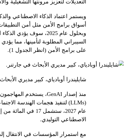
التعديلات لتعزيز مرونتها التشغيلية والاستجاب
ويستمر اعتماد الذكاء الاصطناعي والذك
أسواق برامج الأمن مثل أمن التطبيقات،
وبحلول عام 2025، سوف يؤد
على برامج الأمن (انظر الجدول 1).
شايليندرا أوبادياي، كبير مديري الأبحاث
منذ إصدار GenAI، يستخدم 
عام 2027، ستشمل 17 ف
الاصطناعي التوليدي.
مع استمرار المؤسسات في الانتقال إلى