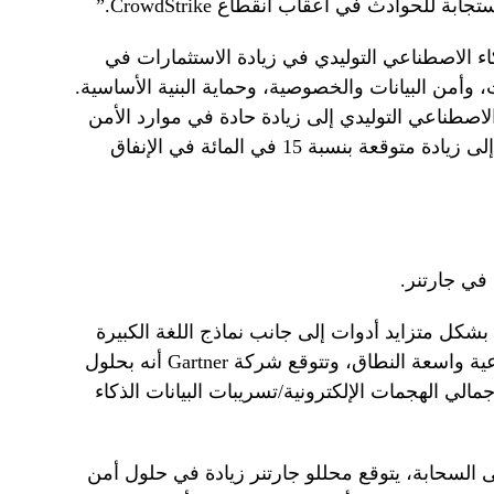
ة للحوادث في أعقاب انقطاع CrowdStrike.”
اء الاصطناعي التوليدي في زيادة الاستثمارات في
 وأمن البيانات والخصوصية، وحماية البنية الأساسية.
ي الذكاء الاصطناعي التوليدي إلى زيادة حادة في موارد الأمن
السيبراني المطلوبة لتأمينها، مما يؤدي إلى زيادة متوقعة بنسبة 15 في المائة في الإنفاق
 في جارتنر.
المهاجمون بشكل متزايد أدوات إلى جانب نماذج اللغة الكبيرة
(LLMs) لتنفيذ هجمات الهندسة الاجتماعية واسعة النطاق، وتتوقع شركة Gartner أنه بحلول
ي المائة من إجمالي الهجمات الإلكترونية/تسريبات البيانات الذكاء
 السحابة، يتوقع محللو جارتنر زيادة في حلول أمن