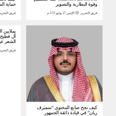
وقوة البطارية والتصوير
حماية ال
فريق التحرير
الإثنين 27 يوليو 3:55 م
فريق التحرير
بملايين ا
آل فطيح”
الشعر عب
فريق التحرير
كيف نجح صانع المحتوى “سميرف
ريان” في قيادة ذائقة الجمهور