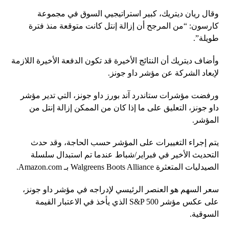
وقال ريان ديتريك، كبير استراتيجيي السوق في مجموعة
كارسون: “من المرجح أن إزالة إنتل كانت متوقعة منذ فترة
طويلة”.
وأضاف ديتريك أن النتائج الأخيرة قد تكون الدفعة الأخيرة اللازمة
لإبعاد الشركة عن مؤشر داو جونز.
ورفضت مؤشرات ستاندرد آند بورز داو جونز، التي تدير مؤشر
داو جونز، التعليق على ما إذا كان من الممكن إزالة إنتل من
المؤشر.
يتم إجراء التغييرات على المؤشر حسب الحاجة، وقد حدث
التحديث الأخير في فبراير/شباط عندما تم استبدال سلسلة
الصيدليات المتعثرة Walgreens Boots Alliance بـ Amazon.com.
سعر السهم هو العنصر الرئيسي لإدراجه في مؤشر داو جونز،
على عكس مؤشر S&P 500 الذي يأخذ في الاعتبار القيمة
السوقية.