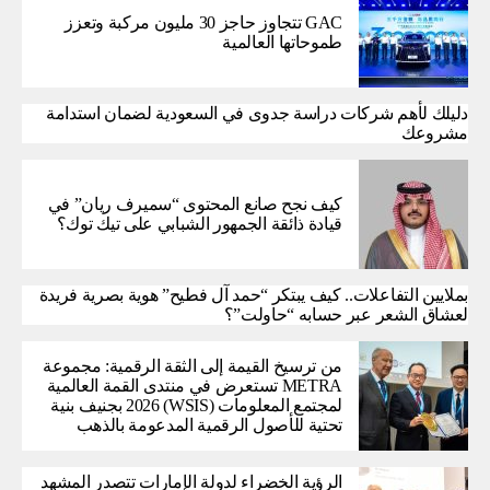
GAC تتجاوز حاجز 30 مليون مركبة وتعزز
طموحاتها العالمية
دليلك لأهم شركات دراسة جدوى في السعودية لضمان استدامة
مشروعك
كيف نجح صانع المحتوى “سميرف ريان” في
قيادة ذائقة الجمهور الشبابي على تيك توك؟
بملايين التفاعلات.. كيف يبتكر “حمد آل فطيح” هوية بصرية فريدة
لعشاق الشعر عبر حسابه “حاولت”؟
من ترسيخ القيمة إلى الثقة الرقمية: مجموعة
METRA تستعرض في منتدى القمة العالمية
لمجتمع المعلومات (WSIS) 2026 بجنيف بنية
تحتية للأصول الرقمية المدعومة بالذهب
الرؤية الخضراء لدولة الإمارات تتصدر المشهد