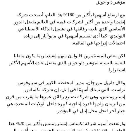
مؤشر داو جونز.
مع ارتفاع أسهمها بأكثر من 160% هذا العام، أصبحت شركة
إنفيديا واحدة من أكثر الشركات قيمة في العالم بفضل الدور
الأساسي الذي تلعبه رقائقها في تشغيل الذكاء الاصطناعي
التوليدي. كما أدى تقسيم أسهمها في مايو/أيار إلى زيادة
احتمالات إدراجها في القائمة.
لكن بعض المستثمرين قالوا إن سهم إنفيديا ربما يكون متقلبا
للغاية بالنسبة لمؤشر داو جونز، الذي يفضل عادة الأسهم الأكثر
استقرارا.
وقال دانييل مورجان، مدير المحفظة الكبير في سينوفوس
تراست، التي تمتلك أسهمًا في إنتل، إن شركة تكساس
إنسترومنتس، وهي شركة تصنيع رقائق عمرها ما يقرب من قرن
من الزمان ولديها قدرة إنتاجية كبيرة داخل الولايات المتحدة، هي
خيار آخر لتحل محل إنتل في المؤشر.
وارتفعت أسهم شركة تكساس إنسترومنتس بأكثر من 20% هذا
العام إلى 211.09 دولار اعتبارًا من يوم الخميس، وهو أقرب إلى