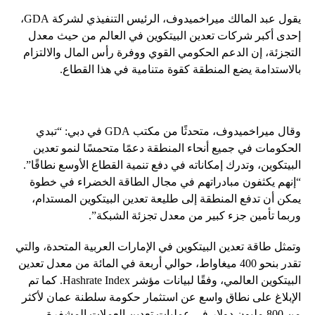
يقول عبد المالك ميراخميدوف، الرئيس التنفيذي لشركة GDA،
إحدى أكبر شركات تعدين البيتكوين في العالم من حيث معدل
التجزئة، إن الدعم الحكومي القوي ووفرة رأس المال والالتزام
بالاستدامة يضع المنطقة كقوة متنامية في هذا القطاع.
وقال ميراخميدوف، متحدثًا من مكتب GDA في دبي: “تبدي
الحكومات في جميع أنحاء المنطقة دعمًا متحمسًا لنمو تعدين
البيتكوين، وتدرك إمكاناته في دفع تنمية القطاع الأوسع نطاقًا”.
“إنهم يكثفون مبادراتهم في مجال الطاقة الخضراء في خطوة
يمكن أن تدفع المنطقة إلى طليعة تعدين البيتكوين المستدام،
وربما تأمين جزء كبير من معدل تجزئة الشبكة”.
وتمثل طاقة تعدين البيتكوين في الإمارات العربية المتحدة، والتي
تقدر بنحو 400 ميغاواط، حوالي أربعة في المائة من معدل تعدين
البيتكوين العالمي، وفقًا لبيانات مؤشر Hashrate Index. كما تم
الإبلاغ على نطاق واسع عن استثمار حكومة سلطنة عمان لأكثر
من 800 مليون دولار في عمليات تعدين العملات المشفرة.