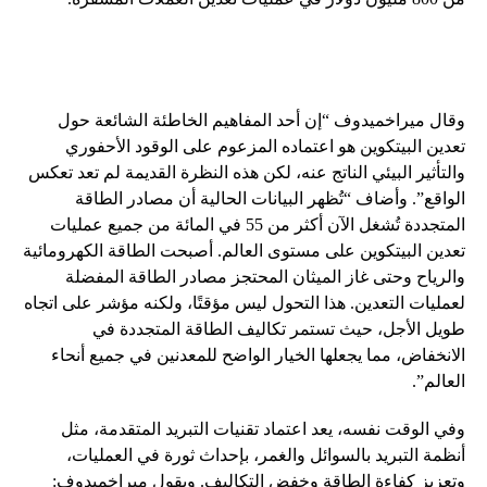
وقال ميراخميدوف “إن أحد المفاهيم الخاطئة الشائعة حول
تعدين البيتكوين هو اعتماده المزعوم على الوقود الأحفوري
والتأثير البيئي الناتج عنه، لكن هذه النظرة القديمة لم تعد تعكس
الواقع”. وأضاف “تُظهر البيانات الحالية أن مصادر الطاقة
المتجددة تُشغل الآن أكثر من 55 في المائة من جميع عمليات
تعدين البيتكوين على مستوى العالم. أصبحت الطاقة الكهرومائية
والرياح وحتى غاز الميثان المحتجز مصادر الطاقة المفضلة
لعمليات التعدين. هذا التحول ليس مؤقتًا، ولكنه مؤشر على اتجاه
طويل الأجل، حيث تستمر تكاليف الطاقة المتجددة في
الانخفاض، مما يجعلها الخيار الواضح للمعدنين في جميع أنحاء
العالم”.
وفي الوقت نفسه، يعد اعتماد تقنيات التبريد المتقدمة، مثل
أنظمة التبريد بالسوائل والغمر، بإحداث ثورة في العمليات،
وتعزيز كفاءة الطاقة وخفض التكاليف. ويقول ميراخميدوف: