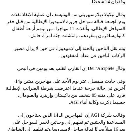
وفقدان 24 شخصًا.
وقال نيكولا ديلارسيبريتي من اليونيسف إن عملية الإنقاذ نفذت
يوم الجمعة قبالة سواحل جزيرة لامبيدوزا الإيطالية من قبل خفر
السواحل الإيطالي، وأنقذت 11 مهاجرا، من بينهم أربعة أطفال
كانوا يسافرون بمفردهم، وانتشلت جثة امرأة حامل.
وتم نقل الناجين والجثة إلى لامبيدوزا، في حين لا يزال مصير
الركاب الباقين في عداد المفقودين.
وقال Dell’Arciprete إن القارب انقلب بعد يومين في البحر.
وفي حادث منفصل، عثر يوم الأحد على مهاجرين ميتين و14
آخرين في حالة حرجة عندما اعترضت شرطة الضرائب الإيطالية
قاربا على متنه 85 شخصا من باكستان وإريتريا والصومال،
حسبما ذكرت وكالة أنباء AGI.
وقالت شركة AGI إن المهاجرين الـ 14 الذين يحتاجون إلى
المساعدة والجثتين تم نقلهم إلى وحدتين لخفر السواحل على
بعد 16 ميلاً بحريًا قبالة ساحل لامبيدوسا وتم نقلهم إلى الشاطئ