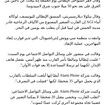
وقال خفر السواحل الإيطالي يوم الجمعة إنه يبحث عن ناجين من
الغرق على بعد نحو 50 ميلا جنوب شرق لامبيدوسا.
وقال نيكولا ديلارسيبريتي، المنسق الإيطالي لليونيسف، لوكالة
أنباء AGI إن القارب الصغير المصنوع من الألياف الزجاجية غادر
مدينة الخمس في ليبيا قبل أن ينقلب بعد يومين في البحر.
وانتقدت منظمة سي-ووتش إنترناشيونال، التي تدير قوارب إنقاذ
المهاجرين، عملية الإنقاذ.
وقالت في منشور على وسائل التواصل الاجتماعي يوم السبت:
“علمت إيطاليا ومالطا بأمر القارب منذ ظهر أمس، بفضل هاتف
الإنذار، لكنهما لم ترسلا المساعدة إلا بعد فوات الأوان”.
وقالت شركة Alarm Phone أيضًا إنها أبلغت السلطات بالقارب
الذي يحمل حوالي 35 شخصًا، لكنها “فشلت في التصرف”.
وكتبت شركة Alarm Phone على وسائل التواصل الاجتماعي:
“انقلب القارب، ونخشى مقتل 20 شخصًا. لا يمكننا التعبير عن
غضبنا تجاه مجموعة أخرى تُركت عمدًا لتموت”.