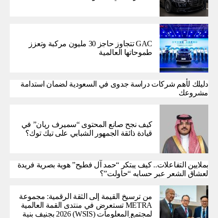
GAC تتجاوز حاجز 30 مليون مركبة وتعزز
طموحاتها العالمية
دليلك لأهم شركات دراسة جدوى في السعودية لضمان استدامة
مشروعك
كيف نجح صانع المحتوى “سميرف ريان” في
قيادة ذائقة الجمهور الشبابي على تيك توك؟
بملايين التفاعلات.. كيف يبتكر “حمد آل فطيح” هوية بصرية فريدة
لعشاق الشعر عبر حسابه “حاولت”؟
من ترسيخ القيمة إلى الثقة الرقمية: مجموعة
METRA تستعرض في منتدى القمة العالمية
لمجتمع المعلومات (WSIS) 2026 بجنيف بنية