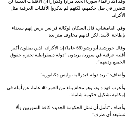
وقد أكد زعماء سوريا الجدد مرارا وتكرارا أن الأقليات الدينية لن
تتضرر في ظل حكمهم، لكنهم لم يذكروا الأقليات العرقية مثل
الأكراد.
وفي القامشلي، قال السكان لوكالة فرانس برس إنهم سعداء
بإطاحة الأسد، لكن لديهم مخاوف متزايدة.
وقال خورشيد أبو رشو (68 عاما) إن الأكراد، الذين يمثلون أكبر
أقلية عرقية في سوريا، يريدون “دولة ديمقراطية تحترم حقوق
الجميع ودينهم”.
وأضاف: “نريد دولة فيدرالية، وليس دكتاتورية”.
وأعرب فهد داود، وهو محام يبلغ من العمر 40 عاما، عن أمله في
إمكانية تشكيل حكومة شاملة.
وأضاف “نأمل أن تمثل الحكومة الجديدة كافة السوريين وألا
تستبعد أي طرف”.