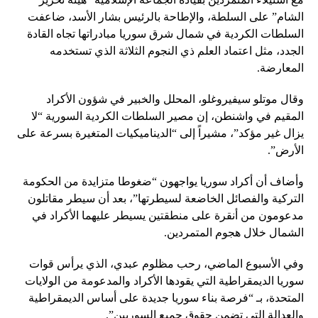
الشام” على السلطة، والإطاحة بالرئيس بشار الأسد، ضاعفت
السلطات الكردية في شمال شرق سوريا مبادراتها تجاه القادة
الجدد، مثل اعتماد العلم ذي النجوم الثلاثة الذي تستخدمه
المعارضة.
وقال موتلو سيفيروغلو، المحلل والخبير في شؤون الأكراد
المقيم في واشنطن، إن مصير السلطات الكردية السورية “لا
يزال غير مؤكد”، مشيراً إلى “الديناميكيات المتغيرة بسرعة على
الأرض”.
وأضاف أن أكراد سوريا يواجهون “ضغوطا متزايدة من الحكومة
التركية والفصائل الخاضعة لسيطرتها”، بعد أن سيطر مقاتلون
مدعومون من أنقرة على منطقتين يسيطر عليهما الأكراد في
الشمال خلال هجوم المتمردين.
وفي الأسبوع الماضي، رحب مظلوم عبدي، الذي يرأس قوات
سوريا الديمقراطية التي يقودها الأكراد والمدعومة من الولايات
المتحدة، بـ “فرصة بناء سوريا جديدة على أساس الديمقراطية
والعدالة التي تضمن حقوق جميع السوريين”.