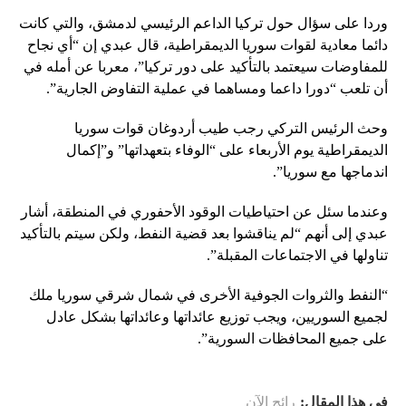
وردا على سؤال حول تركيا الداعم الرئيسي لدمشق، والتي كانت
دائما معادية لقوات سوريا الديمقراطية، قال عبدي إن “أي نجاح
للمفاوضات سيعتمد بالتأكيد على دور تركيا”، معربا عن أمله في
أن تلعب “دورا داعما ومساهما في عملية التفاوض الجارية”.
وحث الرئيس التركي رجب طيب أردوغان قوات سوريا
الديمقراطية يوم الأربعاء على “الوفاء بتعهداتها” و”إكمال
اندماجها مع سوريا”.
وعندما سئل عن احتياطيات الوقود الأحفوري في المنطقة، أشار
عبدي إلى أنهم “لم يناقشوا بعد قضية النفط، ولكن سيتم بالتأكيد
تناولها في الاجتماعات المقبلة”.
“النفط والثروات الجوفية الأخرى في شمال شرقي سوريا ملك
لجميع السوريين، ويجب توزيع عائداتها وعائداتها بشكل عادل
على جميع المحافظات السورية”.
في هذا المقال:
رائج الآن