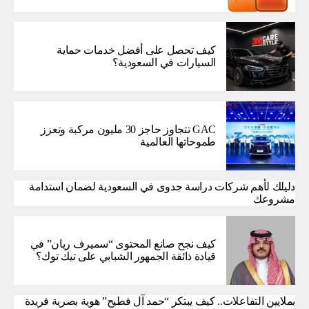
كيف تحصل على أفضل خدمات حماية
السيارات في السعودية؟
GAC تتجاوز حاجز 30 مليون مركبة وتعزز
طموحاتها العالمية
دليلك لأهم شركات دراسة جدوى في السعودية لضمان استدامة
مشروعك
كيف نجح صانع المحتوى “سميرف ريان” في
قيادة ذائقة الجمهور الشبابي على تيك توك؟
بملايين التفاعلات.. كيف يبتكر “حمد آل فطيح” هوية بصرية فريدة