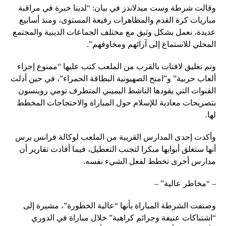
وقالت شرطة وست ميدلاندز في بيان: “لدينا خبرة في مراقبة
مباريات كرة القدم والمظاهرات رفيعة المستوى، ومنذ أسابيع
عديدة، نعمل بشكل وثيق مع مختلف الجماعات الدينية والمجتمع
المحلي للاستماع إلى آرائهم ومخاوفهم”.
وتم تعليق لافتات بالقرب من الملعب كتب عليها “ممنوع إجراء
ألعاب حربية” و”امنح الصهيونية البطاقة الحمراء”، في حين أدلت
القنوات التي يقودها الناشط اليميني المتطرف تومي روبنسون
بتصريحات معادية للإسلام حول المباراة والاحتجاجات المخطط
لها.
وأكدت إحدى المدارس القريبة من الملعب لوكالة فرانس برس
أنها ستغلق أبوابها مبكرا لتجنب التعطيل، فيما أفادت تقارير أن
مدارس أخرى تخطط لفعل الشيء نفسه.
– “مخاطر عالية” –
وصنفت الشرطة المباراة بأنها “عالية الخطورة”، مشيرة إلى
“اشتباكات عنيفة وجرائم كراهية” خلال مباراة في الدوري