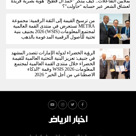
بملايين التفاعلات.. كيف يبتكر “حمد آل فطيح” هوية بصرية فريدة
لعشاق الشعر عبر حسابه “حاولت”؟
من ترسيخ القيمة إلى الثقة الرقمية: مجموعة
METRA تستعرض في منتدى القمة العالمية
لمجتمع المعلومات (WSIS) 2026 بجنيف بنية
تحتية للأصول الرقمية المدعومة بالذهب
الرؤية الخضراء لدولة الإمارات تتصدر المشهد
في جنيف: تعزيز البنية التحتية العالمية للقيمة
الخضراء خلال منتدى القمة العالمية لمجتمع
المعلومات WSIS 2026 وقمة “الذكاء
الاصطناعي من أجل الخير” 2026