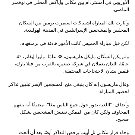
الأوروبي في أمستردام بين مكابي وأياكس المحلي في نوفمبر
الماضي.
وأثارت تلك المباراة اشتباكات استمرت يومين بين السكان
المحليين والمشجعين الإسرائيليين في المدينة الهولندية.
لكن قبل مباراة الخميس كانت الأمور هادئة في برمنغهام.
ولم يكن السكان مايكل هاريسون، 38 عامًا، وليزا إيفانز، 47
عامًا، اللذان يعملان في شركة صغيرة بالقرب من فيلا بارك،
قلقين بشأن الاحتجاجات المحتملة.
وقال هاريسون إنه كان ينبغي منح المشجعين الإسرائيليين تذاكر
لحضور المباراة.
وأضاف: “اللعبة تدور حول جمع الناس معًا”، مضيفًا أنه يتفهم
المخاوف ولكن كان من الممكن تفتيش المشجعين بشكل
صحيح.
وجاء قرار مكابي تل أبيب برفض التذاكر أيضًا بعد أن ألغت