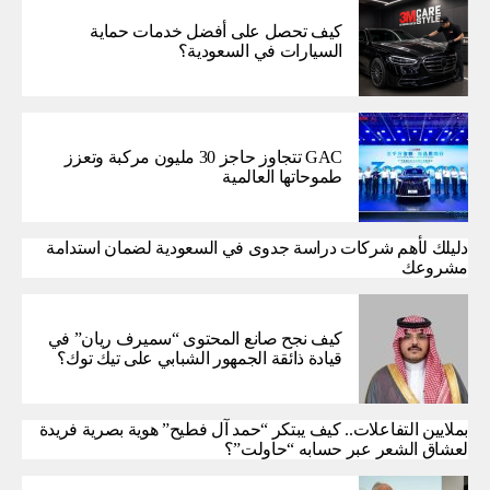
كيف تحصل على أفضل خدمات حماية
السيارات في السعودية؟
GAC تتجاوز حاجز 30 مليون مركبة وتعزز
طموحاتها العالمية
دليلك لأهم شركات دراسة جدوى في السعودية لضمان استدامة
مشروعك
كيف نجح صانع المحتوى “سميرف ريان” في
قيادة ذائقة الجمهور الشبابي على تيك توك؟
بملايين التفاعلات.. كيف يبتكر “حمد آل فطيح” هوية بصرية فريدة
لعشاق الشعر عبر حسابه “حاولت”؟