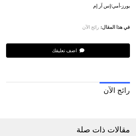
بورز-أمي/إس آر إم
في هذا المقال:
رائج الآن
اضف تعليقك
رائج الآن
مقالات ذات صلة