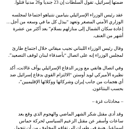
ضمتها إسرائيل، تقول السلطات إن 23 جنديا و26 مدنيا قتلوا.
عقد رئيس الوزراء الإسرائيلي بنيامين نتنياهو اجتماعا لمجلسه
الوزاري الأمني ​​المصغر وتعهد “ببذل كل ما في وسعه من أجل…
إعادة سكان الشمال إلى منازلهم بسلام” بعد أكثر من عشرة
أشهر من العنف.
وقال رئيس الوزراء اللبناني نجيب ميقاتي خلال اجتماع طارئ
لمجلس الوزراء إنه على اتصال “بأصدقاء لبنان لوقف التصعيد”.
وفي اتصال هاتفي مع وزير الدفاع الإسرائيلي يوآف غالانت، أكد
نظيره الأميركي لويد أوستن “الالتزام القوي بدفاع إسرائيل ضد
أي هجمات من جانب إيران وشركائها ووكلائها الإقليميين”،
بحسب البنتاغون.
– محادثات غزة –
وقد أدى مقتل شكر الشهر الماضي والهجوم الذي وقع بعد
ساعات وأسفر عن مقتل الزعيم السياسي لحركة حماس
إسماعيل هنية في طهران إلى تفاقم المخاوف من أن تتحول