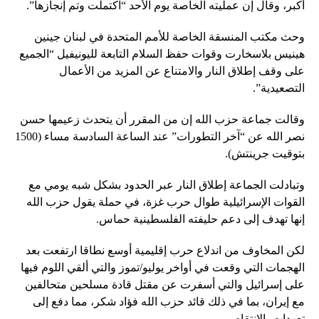
أكبر، وقال إن عمليته الخاصة يوم الأحد “اكتملت وتم إنجازها”.
وحث مكتب المنسقة الخاصة للأمم المتحدة في لبنان جينين
هينيس بلاسخارت وقوات حفظ السلام التابعة لليونيفيل “الجميع
على وقف إطلاق النار والامتناع عن المزيد من الأعمال
التصعيدية”.
وقالت جماعة حزب الله إن من المقرر أن يتحدث زعيمها حسن
نصر الله عن “آخر التطورات” عند الساعة السادسة مساء (1500
بتوقيت جرينتش).
وتبادلت الجماعة إطلاق النار عبر الحدود بشكل شبه يومي مع
القوات الإسرائيلية طوال حرب غزة، في حملة يقول حزب الله
إنها تهدف إلى دعم حليفته الفلسطينية حماس.
لكن المخاوف من اندلاع حرب إقليمية أوسع نطاقا ارتفعت بعد
الهجمات التي وقعت في أواخر يوليو/تموز والتي ألقي اللوم فيها
على إسرائيل والتي أسفرت عن مقتل قادة مسلحين متحالفين
مع إيران، بما في ذلك قائد حزب الله فؤاد شكر، مما دفع إلى
تعهدات بالانتقام.