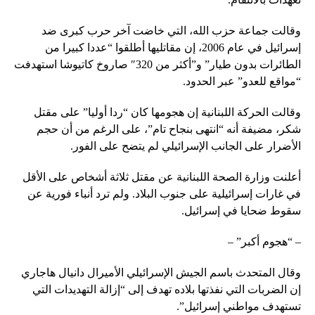
وقالت جماعة حزب الله، التي خاضت آخر حرب كبرى ضد
إسرائيل في عام 2006، إن مقاتليها أطلقوا “عددا كبيرا من
الطائرات بدون طيار” و”أكثر من 320″ صاروخ كاتيوشا استهدفت
“مواقع للعدو” عبر الحدود.
وقالت الحركة اللبنانية إن هجومها كان “ردا أوليا” على مقتل
شكر، مضيفة أنه “انتهى بنجاح تام”، على الرغم من أن حجم
الأضرار على الجانب الإسرائيلي لم يتضح على الفور.
أعلنت وزارة الصحة اللبنانية عن مقتل ثلاثة أشخاص على الأقل
في غارات إسرائيلية على جنوب البلاد. ولم ترد أنباء فورية عن
سقوط ضحايا في إسرائيل.
– “هجوم أكبر” –
وقال المتحدث باسم الجيش الإسرائيلي الأميرال دانيال هاجاري
إن الضربات التي نفذتها بلاده تهدف إلى “إزالة التهديدات التي
تستهدف مواطني إسرائيل”.