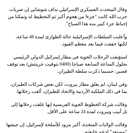
وقال المتحدث العسكري الإسرائيلي نداف شوشاني إن ضربات
حزب الله كانت “جزءا من هجوم أكبر تم التخطيط له وتمكنا من
إحباط جزء كبير منه هذا الصباح”.
وأعلنت السلطات الإسرائيلية حالة الطوارئ لمدة 48 ساعة،
لكنها خففت فيما بعد معظم القيود.
استؤنفت الرحلات الجوية في مطار إسرائيل الدولي الرئيسي
بحلول الساعة السابعة صباحا (0400 بتوقيت جرينتش) بعد توقف
قصير، حسبما ذكرت سلطة الطيران.
وفي لبنان، لم يغلق مطار بيروت، لكن بعض شركات الطيران،
بما في ذلك الملكية الأردنية والاتحاد للطيران، ألغت رحلاتها.
وقالت شركة الخطوط الجوية الفرنسية إنها علقت رحلاتها إلى
تل أبيب وبيروت لمدة 24 ساعة على الأقل.
وقالت الولايات المتحدة، أكبر مزود للأسلحة لإسرائيل، إن جيشها
“مستعد” لدعم حليفته.