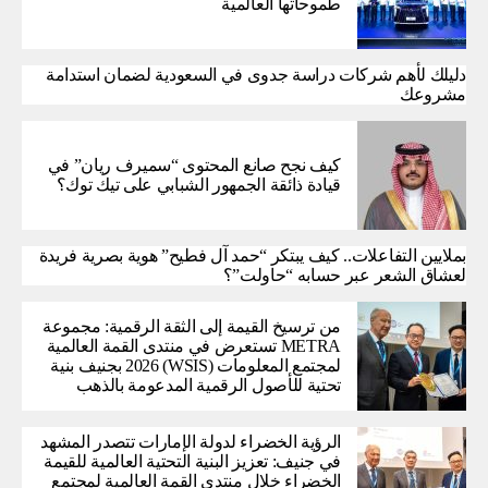
طموحاتها العالمية
دليلك لأهم شركات دراسة جدوى في السعودية لضمان استدامة
مشروعك
كيف نجح صانع المحتوى “سميرف ريان” في
قيادة ذائقة الجمهور الشبابي على تيك توك؟
بملايين التفاعلات.. كيف يبتكر “حمد آل فطيح” هوية بصرية فريدة
لعشاق الشعر عبر حسابه “حاولت”؟
من ترسيخ القيمة إلى الثقة الرقمية: مجموعة
METRA تستعرض في منتدى القمة العالمية
لمجتمع المعلومات (WSIS) 2026 بجنيف بنية
تحتية للأصول الرقمية المدعومة بالذهب
الرؤية الخضراء لدولة الإمارات تتصدر المشهد
في جنيف: تعزيز البنية التحتية العالمية للقيمة
الخضراء خلال منتدى القمة العالمية لمجتمع