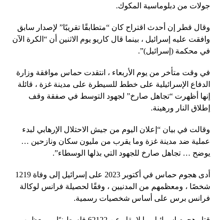
جولات من دبلوماسية المكوك.
وقال قطر إن أحدث اقتراح كان “متطابقًا تقريبًا” لإصدار سابق
وافقت عليه إسرائيل ، بينما قال كاريو يوم الاثنين أن “الكرة الآن
في محكمة (إسرائيل)”.
في وقت متأخر من يوم الأربعاء ، انتقدت حماس موافقة وزارة
الدفاع الإسرائيلية على خطط للسيطرة على مدينة غزة ، قائلة
إنها أظهرت “تجاهل صارخ” لجهود التوسط في صفقة وقف
إطلاق النار ورهينة.
وقالت في بيان “إعلان اليوم من جيش الاحتلال الإرهابي لبدء
عملية ضد مدينة غزة وما يقرب من مليون سكان ونازحين …
يوضح … تجاهل صارخ للجهود التي بذلها الوسطاء”.
أدى هجوم حماس في أكتوبر 2023 على إسرائيل إلى وفاة 1219
شخصًا ، ومعظمهم من المدنيين ، وفقًا لحصيلة فرانس لوكالة
فرانس برس على أساس شخصيات رسمية.
قتل هجوم إسرائيل ما لا يقل عن 62122 فلسطينيًا ، ومعظمهم