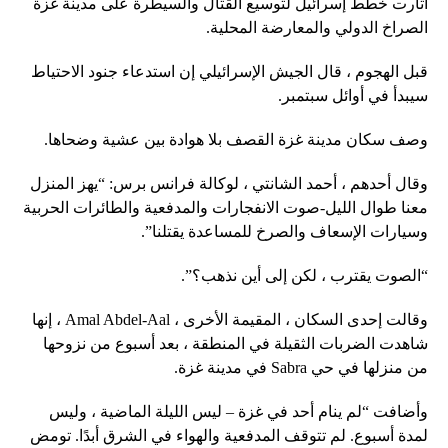
أثارت خطط إسرائيل لتوسيع القتال والسيطرة على مدينة غزة
الصراخ الدولي والمعارضة المحلية.
قبل الهجوم ، قال الجيش الإسرائيلي إن استدعاء جنود الاحتياط
سيبدأ في أوائل سبتمبر.
وصف سكان مدينة غزة القصف بلا هوادة بين عشية وضحاها.
وقال أحدهم ، أحمد الشانتي ، لوكالة فرانس برس: “يهز المنزل
معنا طوال الليل-صوت الانفجارات والمدفعية والطائرات الحربية
وسيارات الإسعاف والصرخ للمساعدة يقتلنا”.
“الصوت يقترب ، لكن إلى أين نذهب؟”.
وقالت إحدى السكان ، المقيمة الأخرى ، Amal Abdel-Aal ، إنها
شاهدت الضربات الثقيلة في المنطقة ، بعد أسبوع من نزوحها
من منزلها في حي Sabra في مدينة غزة.
وأضافت “لم ينام أحد في غزة – ليس الليلة الماضية ، وليس
لمدة أسبوع. لم تتوقف المدفعية والهواء في الشرق أبدًا. تومض