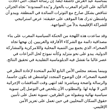
بمناسبة عيد العرش كاشفة أيضًا. إن رسالة الملك، التي أعادت
التأكيد على التزام المغرب بالحوار و”يده الممدودة” تجاه الجزائر،
تتناقض بشكل صارخ مع التوترات السائدة في المنطقة. ويبدو أن
واشنطن تدرك هذا الموقف على حقيقته: عرض استراتيجي
للشراكة الإقليمية بدلاً من المواجهة.
وقد ساعدت هذه اللهجة من الحنكة السياسية المغرب على بناء
مصداقية دائمة مع الشركاء الأفارقة والغربيين. إن نهجها تجاه
الصحراء، الذي يجمع بين التنمية المحلية واللامركزية والمشاركة
الدولية، يبدو على نحو متزايد وكأنه نموذج لحل النزاعات في
عصر غالبا ما تفشل فيه الدبلوماسية التقليدية في تحقيق النتائج.
وبينما يستعد مجلس الأمن التابع للأمم المتحدة لإعادة النظر في
قضية الصحراء، فإن الوضوح المتجدد لواشنطن قد يكون حاسما.
والرسالة واضحة ومباشرة: لقد انتهى وقت المناقشات الإجرائية
التي لا نهاية لها. والمطلوب الآن يتلخص في التوصل إلى تسوية
سياسية نهائية ومقبولة من الطرفين، تسوية تعمل على تأمين
حقوق السكان المحليين في حين تعمل على تعزيز الأمن
الإقليمي.