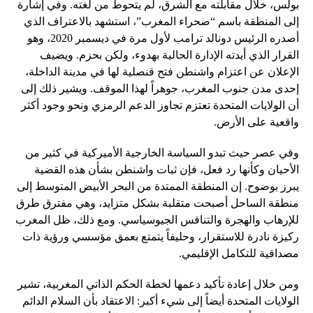
بولس، خلال مقابلته مع الشرق، لم يتحوط من لغته. وفي إشارة
إلى المنطقة باسم “صحراء المغرب”، استشهد بالاعتراف الذي
أصدره الرئيس دونالد ترامب لأول مرة في ديسمبر 2020، وهو
القرار الذي أيدته الإدارة الحالية بهدوء، ولكن بحزم. ويضيف
الإعلان عن اعتزام واشنطن فتح قنصلية لها في مدينة الداخلة،
إحدى مدن جنوب المغرب، جوهراً لهذا الموقف. ويشير ذلك إلى
أن الولايات المتحدة تعتزم تجاوز الدعم الرمزي ونحو وجود أكثر
واقعية على الأرض.
وفي عصر حيث تبدو السياسة الخارجية الأميركية في كثير من
الأحيان وكأنها رد فعل، فإن ثبات واشنطن بشأن هذه القضية
يبرز بوضوح. إن المنطقة الممتدة من البحر الأبيض المتوسط ​​إلى
منطقة الساحل أصبحت متقلبة بشكل متزايد، وهي مفترق طرق
للإرهاب والهجرة والتنافس الجيوسياسي. ومع ذلك، ظل المغرب
ركيزة نادرة للاستقرار، وحليفاً يتمتع بعمق مؤسسي ورؤية ذات
مصداقية للتكامل الإقليمي.
ومن خلال إعادة تأكيد دعمها لخطة الحكم الذاتي المغربية، تشير
الولايات المتحدة أيضاً إلى شيء أكبر: الاعتقاد بأن السلام الدائم