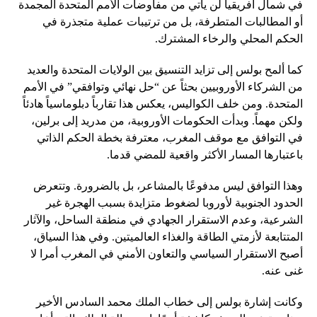
في شمال أفريقيا لن يأتي من مفاوضات الأمم المتحدة المجمدة
أو المطالبات المتطرفة، بل من ترتيبات عملية متجذرة في
الحكم المحلي والرخاء المشترك.
كما ألمح بولس إلى تزايد التنسيق بين الولايات المتحدة والعديد
من الشركاء الأوروبيين بحثاً عن “حل نهائي وتوافقي” في الأمم
المتحدة. ومن خلف الكواليس، يعكس هذا تقارباً دبلوماسياً هادئاً
ولكن مهماً. وبدأت الحكومات الأوروبية، من مدريد إلى برلين،
في التوافق مع موقف المغرب، معترفة بخطة الحكم الذاتي
باعتبارها المسار الأكثر واقعية للمضي قدما.
وهذا التوافق ليس مدفوعًا بالمشاعر، بل بالضرورة. وتتعرض
الحدود الجنوبية لأوروبا لضغوط متزايدة بسبب الهجرة غير
الشرعية، وعدم الاستقرار الجهادي في منطقة الساحل، والآثار
المتتابعة لأزمتي الطاقة والغذاء العالميتين. وفي هذا السياق،
أصبح الاستقرار السياسي والتعاون الأمني ​​في المغرب أمرا لا
غنى عنه.
وكانت إشارة بولس إلى خطاب الملك محمد السادس الأخير