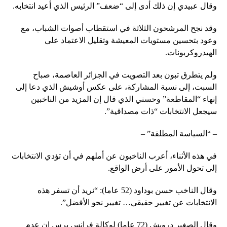
وقال عبيدي إن ذلك أدى إلى “ضعف” الرئيس الذي أعيد انتخابه.
وقد نجح المرشحون الثلاثة في استقطاب أصوات الشباب، مع
وعود بتحسين مستويات المعيشة وتقليل الاعتماد على
الهيدروكربونات.
ولم يتطرق تبون بعد التصويت في الجزائر العاصمة، صباح
السبت، إلى نسبة المشاركة، على عكس أوشيش الذي دعا إلى
إنهاء “المقاطعة” وحسني الذي قال إن المزيد من الناخبين
سيجعل الانتخابات “ذات مصداقية”.
– “السياسة المطلقة” –
في هذه الأثناء، أعرب الناخبون عن أملهم في أن تؤدي الانتخابات
إلى تحول الأمور على أرض الواقع.
وقال الناخب حسن بوداود (52 عاما): “نريد أن تسفر هذه
الانتخابات عن تغيير حقيقي… تغيير نحو الأفضل”.
وقال الصغير درويش (72 عاما) لوكالة فرانس برس إن عدم