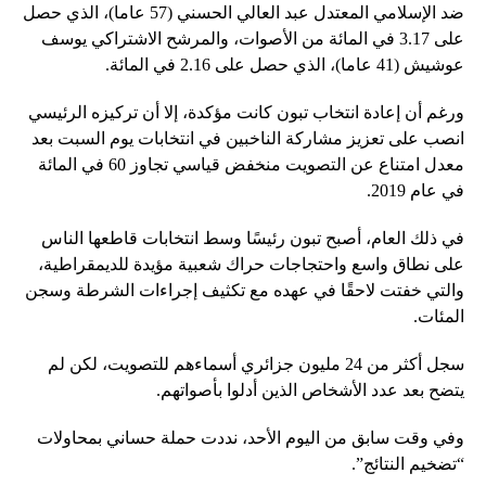
ضد الإسلامي المعتدل عبد العالي الحسني (57 عاما)، الذي حصل
على 3.17 في المائة من الأصوات، والمرشح الاشتراكي يوسف
عوشيش (41 عاما)، الذي حصل على 2.16 في المائة.
ورغم أن إعادة انتخاب تبون كانت مؤكدة، إلا أن تركيزه الرئيسي
انصب على تعزيز مشاركة الناخبين في انتخابات يوم السبت بعد
معدل امتناع عن التصويت منخفض قياسي تجاوز 60 في المائة
في عام 2019.
في ذلك العام، أصبح تبون رئيسًا وسط انتخابات قاطعها الناس
على نطاق واسع واحتجاجات حراك شعبية مؤيدة للديمقراطية،
والتي خفتت لاحقًا في عهده مع تكثيف إجراءات الشرطة وسجن
المئات.
سجل أكثر من 24 مليون جزائري أسماءهم للتصويت، لكن لم
يتضح بعد عدد الأشخاص الذين أدلوا بأصواتهم.
وفي وقت سابق من اليوم الأحد، نددت حملة حساني بمحاولات
“تضخيم النتائج”.