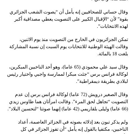
وقال حساني للصحافيين إنه يأمل أن “يصوت الشعب الجزائري
بقوة” لأن “الإقبال الكبير على التصويت يعطي مصداقية أكبر
لهذه الانتخابات”.
تمكن الجزائريون في الخارج من التصويت منذ يوم الاثنين،
وقالت الهيئة الوطنية للانتخابات يوم السبت إن نسبة المشاركة
بلغت 18 بالمائة.
وقال سيد علي محمودي (65 عاما)، وهو أحد الناخبين المبكرين،
لوكالة فرانس برس “جئت مبكرا لممارسة واجبي واختيار رئيس
لبلادي بطريقة ديمقراطية”.
وقال الصغير درويش (72 عاما) لوكالة فرانس برس إن عدم
التصويت “تجاهل لحق المرء”. وقالت امرأتان هما طاوس زيدي
(66 عاما) وليلى بلقاريمي (42 عاما) إنهما صوتتا “لتحسين البلاد”.
ولم يذكر تبون بعد إدلائه بصوته في الجزائر العاصمة، أعداد
الناخبين، مكتفيا بالقول إنه يأمل “أن تفوز الجزائر في كل