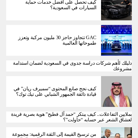
كيف تحصل على أفضل خدمات حماية
السيارات في السعودية؟
GAC تتجاوز حاجز 30 مليون مركبة وتعزز
طموحاتها العالمية
دليلك لأهم شركات دراسة جدوى في السعودية لضمان استدامة
مشروعك
كيف نجح صانع المحتوى “سميرف ريان” في
قيادة ذائقة الجمهور الشبابي على تيك توك؟
بملايين التفاعلات.. كيف يبتكر “حمد آل فطيح” هوية بصرية فريدة
لعشاق الشعر عبر حسابه “حاولت”؟
من ترسيخ القيمة إلى الثقة الرقمية: مجموعة