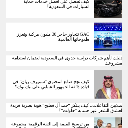
كيف تحصل على أفضل خدمات حماية
السيارات في السعودية؟
GAC تتجاوز حاجز 30 مليون مركبة وتعزز
طموحاتها العالمية
دليلك لأهم شركات دراسة جدوى في السعودية لضمان استدامة
مشروعك
كيف نجح صانع المحتوى “سميرف ريان” في
قيادة ذائقة الجمهور الشبابي على تيك توك؟
بملايين التفاعلات.. كيف يبتكر “حمد آل فطيح” هوية بصرية فريدة
لعشاق الشعر عبر حسابه “حاولت”؟
من ترسيخ القيمة إلى الثقة الرقمية: مجموعة