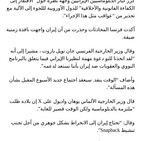
كرر كبار الدبلوماسيين الإيرانيين وجهة نظره حول “الافتقار إلى
الكفاءة القانونية والأخلاقية” للدول الأوروبية لللجوء إلى الآلية مع
تحذير من “عواقب مثل هذا الإجراء”.
أكدت فرنسا المحادثات وحذرت من أن إيران واجهت نافذة زمنية
ضيقة.
وقال وزير الخارجية الفرنسي جان نويل باروت ، مشيرا إلى أنه
“لقد اتخذنا للتو دعوة مهمة لنظيرنا الإيراني فيما يتعلق بالبرنامج
النووي والعقوبات ضد إيران بأننا نستعد لدعمه”.
وأضاف “الوقت ينفد. سيعقد اجتماع جديد الأسبوع المقبل بشأن
هذه المسألة”.
قال وزير الخارجية الألماني يوهان واديول على X إن بلاده ظلت
“ملتزمة بالدبلوماسية ولكن الوقت قصير للغاية”.
وقال: “تحتاج إيران إلى الانخراط بشكل جوهري من أجل تجنب
تنشيط Snapback”.