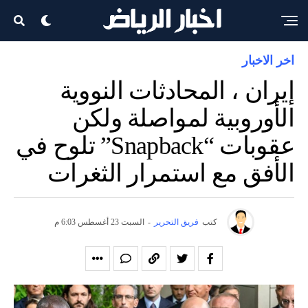
اخر الاخبار
إيران ، المحادثات النووية
الأوروبية لمواصلة ولكن
عقوبات “Snapback” تلوح في
الأفق مع استمرار الثغرات
كتب
فريق التحرير
-
السبت 23 أغسطس 6:03 م