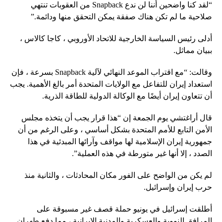
“لقد كنا واضحين أننا لن ندع Snapback من العقوبات تنتهي
صلاحية ما لم تكن هناك صفقة يمكن التحقق منها ودائمة.”
أدلى رئيس السياسة الخارجية للاتحاد الأوروبي ، كاجا كالاس ،
ببيان مماثل.
وقالت: “مع اقتراب الموعد النهائي لآلية Snapback بسرعة ، فإن
استعداد إيران للتفاعل مع الولايات المتحدة أمر بالغ الأهمية. يجب
أن تتعاون إيران أيضًا مع الوكالة الدولية للطاقة الذرية.
قال أراغتشي يوم الجمعة إن “هذا قرار يجب أن يتخذه مجلس
الأمن التابع للأمم المتحدة بشكل أساسي ، وعلى الرغم من أن
جمهورية إيران الإسلامية لها مواقف وآرائها المبدئية في هذا
الصدد ، إلا أنها غير متورطة في هذه العملية”.
لم يكن من الواضح على الفور مكان المحادثات ، والثانية منذ
حرب إيران وإسرائيل.
أطلقت إسرائيل في يونيو حملة قصف غير مسبوقة على
المرافق النووية والعسكرية والمدنية الإيرانية ، مما دفع طهران