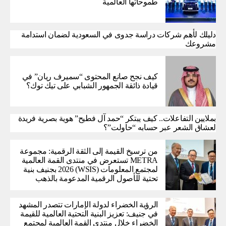
طموحاتها العالمية
دليلك لأهم شركات دراسة جدوى في السعودية لضمان استدامة
مشروعك
كيف نجح صانع المحتوى “سميرف ريان” في
قيادة ذائقة الجمهور الشبابي على تيك توك؟
بملايين التفاعلات.. كيف يبتكر “حمد آل فطيح” هوية بصرية فريدة
لعشاق الشعر عبر حسابه “حاولت”؟
من ترسيخ القيمة إلى الثقة الرقمية: مجموعة
METRA تستعرض في منتدى القمة العالمية
لمجتمع المعلومات (WSIS) 2026 بجنيف بنية
تحتية للأصول الرقمية المدعومة بالذهب
الرؤية الخضراء لدولة الإمارات تتصدر المشهد
في جنيف: تعزيز البنية التحتية العالمية للقيمة
الخضراء خلال منتدى القمة العالمية لمجتمع