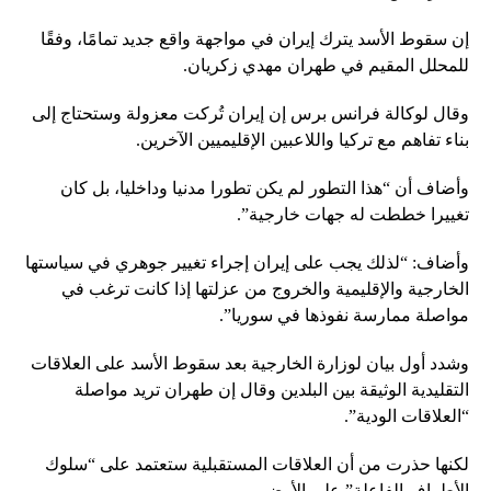
إن سقوط الأسد يترك إيران في مواجهة واقع جديد تمامًا، وفقًا
للمحلل المقيم في طهران مهدي زكريان.
وقال لوكالة فرانس برس إن إيران تُركت معزولة وستحتاج إلى
بناء تفاهم مع تركيا واللاعبين الإقليميين الآخرين.
وأضاف أن “هذا التطور لم يكن تطورا مدنيا وداخليا، بل كان
تغييرا خططت له جهات خارجية”.
وأضاف: “لذلك يجب على إيران إجراء تغيير جوهري في سياستها
الخارجية والإقليمية والخروج من عزلتها إذا كانت ترغب في
مواصلة ممارسة نفوذها في سوريا”.
وشدد أول بيان لوزارة الخارجية بعد سقوط الأسد على العلاقات
التقليدية الوثيقة بين البلدين وقال إن طهران تريد مواصلة
“العلاقات الودية”.
لكنها حذرت من أن العلاقات المستقبلية ستعتمد على “سلوك
الأطراف الفاعلة” على الأرض.