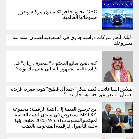
GAC تتجاوز حاجز 30 مليون مركبة وتعزز
طموحاتها العالمية
دليلك لأهم شركات دراسة جدوى في السعودية لضمان استدامة
مشروعك
كيف نجح صانع المحتوى “سميرف ريان” في
قيادة ذائقة الجمهور الشبابي على تيك توك؟
بملايين التفاعلات.. كيف يبتكر “حمد آل فطيح” هوية بصرية فريدة
لعشاق الشعر عبر حسابه “حاولت”؟
من ترسيخ القيمة إلى الثقة الرقمية: مجموعة
METRA تستعرض في منتدى القمة العالمية
لمجتمع المعلومات (WSIS) 2026 بجنيف بنية
تحتية للأصول الرقمية المدعومة بالذهب