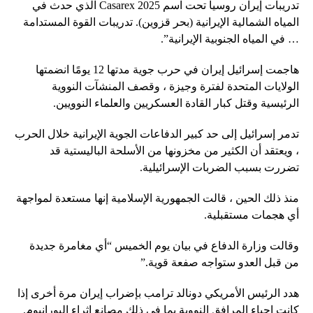
تدريبات إيران روسيا تحت اسم Casarex 2025 الذي حدث في
المياه الشمالية الإيرانية (بحر قزوين). تدريبات القوة المستدامة
… في المياه الجنوبية الإيرانية”.
هاجمت إسرائيل إيران في حرب جوية مدتها 12 يومًا انضمتها
الولايات المتحدة لفترة وجيزة ، وقصف المنشآت النووية
الرئيسية وقتل كبار القادة العسكريين والعلماء النوويين.
تدمر إسرائيل إلى حد كبير الدفاعات الجوية الإيرانية خلال الحرب
، ويعتقد أن الكثير من مخزونها من الأسلحة الباليستية قد
تضررت بسبب الضربات الإسرائيلية.
منذ ذلك الحين ، قالت الجمهورية الإسلامية إنها مستعدة لمواجهة
أي هجمات مستقبلية.
وقالت وزارة الدفاع في بيان يوم الخميس “أي مغامرة جديدة
من قبل العدو ستواجه صفعة قوية.”
هدد الرئيس الأمريكي دونالد ترامب بإضراب إيران مرة أخرى إذا
كانت إحياء المرافق النووية بما في ذلك مصانع إثراء اليورانيوم.