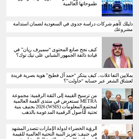
طموحاتها العالمية
دليلك لأهم شركات دراسة جدوى في السعودية لضمان استدامة
مشروعك
كيف نجح صانع المحتوى “سميرف ريان” في
قيادة ذائقة الجمهور الشبابي على تيك توك؟
بملايين التفاعلات.. كيف يبتكر “حمد آل فطيح” هوية بصرية فريدة
لعشاق الشعر عبر حسابه “حاولت”؟
من ترسيخ القيمة إلى الثقة الرقمية: مجموعة
METRA تستعرض في منتدى القمة العالمية
لمجتمع المعلومات (WSIS) 2026 بجنيف بنية
تحتية للأصول الرقمية المدعومة بالذهب
الرؤية الخضراء لدولة الإمارات تتصدر المشهد
في جنيف: تعزيز البنية التحتية العالمية للقيمة