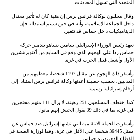
المتحدة التي تسهل المحادثات.
وقال محللون لوكالة فرانس برس إن هنية كان له تأثير معتدل
داخل الجماعة الإسلامية، وأنه في حين سيتم استبداله فإن
الديناميكيات داخل حماس قد تتغير.
تعهد رئيس الوزراء الإسرائيلي بنيامين نتنياهو بتدمير حركة
حماس ردا على الهجوم الذي وقع في السابع من أكتوبر/تشرين
الأول وأشعل فتيل الحرب في غزة.
وأسفر ذلك الهجوم عن مقتل 1197 شخصا، معظمهم من
المدنيين، بحسب حصيلة أعدتها وكالة فرانس برس استنادا إلى
أرقام إسرائيلية رسمية.
كما اختطف المسلحون 251 رهينة، لا يزال 111 منهم محتجزين
في غزة، بما في ذلك 39 يقول الجيش إنهم ماتوا.
وأسفرت الحملة الانتقامية التي تشنها إسرائيل ضد حماس عن
مقتل 39445 شخصا على الأقل في غزة، وفقا لوزارة الصحة في
القطاع الذي تديره حماس.