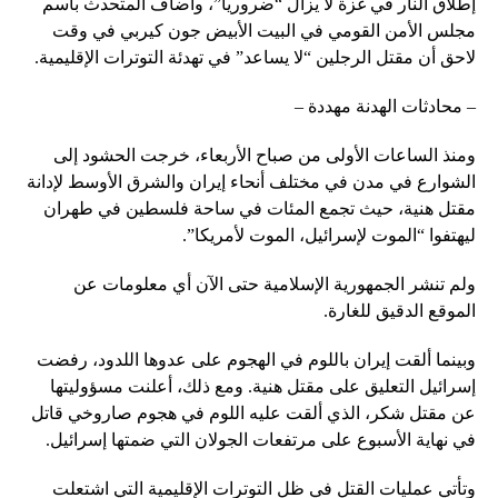
إطلاق النار في غزة لا يزال “ضروريا”، وأضاف المتحدث باسم
مجلس الأمن القومي في البيت الأبيض جون كيربي في وقت
لاحق أن مقتل الرجلين “لا يساعد” في تهدئة التوترات الإقليمية.
– محادثات الهدنة مهددة –
ومنذ الساعات الأولى من صباح الأربعاء، خرجت الحشود إلى
الشوارع في مدن في مختلف أنحاء إيران والشرق الأوسط لإدانة
مقتل هنية، حيث تجمع المئات في ساحة فلسطين في طهران
ليهتفوا “الموت لإسرائيل، الموت لأمريكا”.
ولم تنشر الجمهورية الإسلامية حتى الآن أي معلومات عن
الموقع الدقيق للغارة.
وبينما ألقت إيران باللوم في الهجوم على عدوها اللدود، رفضت
إسرائيل التعليق على مقتل هنية. ومع ذلك، أعلنت مسؤوليتها
عن مقتل شكر، الذي ألقت عليه اللوم في هجوم صاروخي قاتل
في نهاية الأسبوع على مرتفعات الجولان التي ضمتها إسرائيل.
وتأتي عمليات القتل في ظل التوترات الإقليمية التي اشتعلت