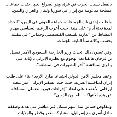
بالفعل بسبب الحرب في غزة، وهو الصراع الذي اجتذب جماعات
مسلحة مدعومة من إيران في سوريا ولبنان والعراق واليمن.
وأعلنت إحدى تلك الجماعات، جماعة الحوثي في ​​اليمن، “الحداد
لمدة ثلاثة أيام” على هنية، حيث أعرب الزعيم السياسي مهدي
المشاط عن “تعازيه للشعب الفلسطيني وحماس” في مقتله،
بحسب وكالة سبأ التابعة للجماعة.
وفي غضون ذلك، تحدث وزير الخارجية السعودي الأمير فيصل
بن فرحان هاتفيا بعد الهجوم مع نظيره الإيراني بالإنابة علي
باقري لمناقشة “آخر التطورات في المنطقة”.
وعقد مجلس الأمن الدولي اجتماعا طارئا الأربعاء بناء على طلب
إيران لمناقشة الضربة، حيث حث السفير الإيراني أمير سعيد
إيرفاني الأعضاء على اتخاذ “إجراءات فورية لضمان المساءلة
عن هذه الانتهاكات للقانون الدولي”.
وتتفاوض حماس منذ أشهر بشكل غير مباشر على هدنة وصفقة
تبادل أسرى مع إسرائيل، بمشاركة مصر وقطر والولايات