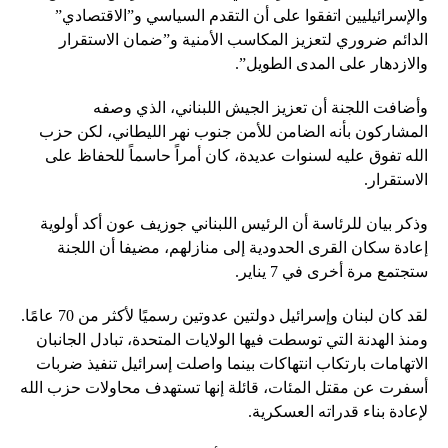
والإسرائيليين اتفقوا على أن التقدم السياسي و”الاقتصادي”
الدائم ضروري لتعزيز المكاسب الأمنية و”ضمان الاستقرار
والازدهار على المدى الطويل”.
وأضافت اللجنة أن تعزيز الجيش اللبناني، الذي وصفه
المشاركون بأنه الضامن للأمن جنوب نهر الليطاني، لكن حزب
الله تفوق عليه لسنوات عديدة، كان أمراً حاسماً للحفاظ على
الاستقرار.
وذكر بيان للرئاسة أن الرئيس اللبناني جوزيف عون أكد أولوية
إعادة سكان القرى الحدودية إلى منازلهم، مضيفا أن اللجنة
ستجتمع مرة أخرى في 7 يناير.
لقد كان لبنان وإسرائيل دولتين عدوتين رسميًا لأكثر من 70 عامًا.
ومنذ الهدنة التي توسطت فيها الولايات المتحدة، تبادل الجانبان
الاتهامات بارتكاب انتهاكات بينما واصلت إسرائيل تنفيذ ضربات
أسفرت عن مقتل المئات، قائلة إنها تستهدف محاولات حزب الله
لإعادة بناء قدراته العسكرية.