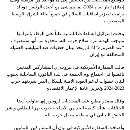
إطلاق النار لعام 2024، بما يتماشى مع أجندة الرئيس دونالد
ترامب لتعزيز اتفاقيات السلام في جميع أنحاء الشرق الأوسط
المضطرب.
وحثت إسرائيل السلطات اللبنانية علناً على الوفاء بالتزامها
بموجب الهدنة بنزع سلاح حزب الله، محذرة من أنها ستتصرف
“عند الضرورة” إذا لم يتخذ لبنان خطوات ضد الميليشيا العميلة
المتحالفة مع إيران.
قالت السفارة الأمريكية في بيروت إن المشاركين المدنيين
ناقشوا في اجتماع يوم الجمعة في بلدة الناقورة الساحلية بجنوب
لبنان خطوات لدعم العودة الآمنة للسكان الذين شردتهم حرب
2023-2024 وتعزيز إعادة الإعمار الاقتصادي.
وقال مصدر مطلع على المحادثات لرويترز إنها تناولت أيضا
الخلافات بشأن كيفية الحد من الأسلحة جنوب نهر الليطاني ونشر
الجيش اللبناني في منطقة معقل حزب الله.
وأضافت السفارة الأميركية في بيان أن المشاركين اللبنانيين