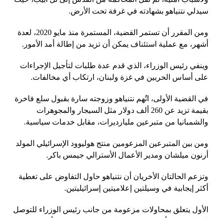
سيدلي نتنياهو بشهادته في غرفة تحت الأرض.
ومن المقرر أن تستمر القضية، المستمرة منذ مايو 2020، لعدة
أشهر، مع عملية استئناف يمكن أن تزيد من إطالة أمد الأمور.
وينفي رئيس الوزراء، الذي قدم عدة طلبات لتأجيل الإجراءات
على أساس الحربين في غزة ولبنان، ارتكاب أي مخالفات.
في القضية الأولى، اتُهم نتنياهو وزوجته سارة بقبول سلع فاخرة
بقيمة تزيد عن 260 ألف دولار مثل السيجار والمجوهرات
والشمبانيا من متبرعين مليارديرات، مقابل خدمات سياسية.
ومن بين المتبرعين المزعومين منتج هوليوود الإسرائيلي المولد
أرنون ميلشان ومدير الأعمال الأسترالي جيمس باكر.
وتزعم الحالتان الأخريان أن نتنياهو حاول التفاوض على تغطية
أكثر إيجابية في وسيلتين إعلاميتين إسرائيليتين.
الأول يتعلق بمحاولات مزعومة من جانب رئيس الوزراء للتوصل