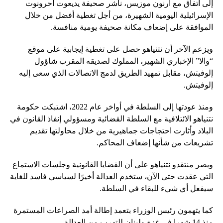
إلى اتفاق مع أرنون موزيس، ناشر صحيفة يديعوت أحرونوت
الإسرائيلية اليومية الشهيرة، من أجل تغطية أفضل من خلال
الموافقة على إضعاف مكانة صحيفة يومية منافسة.
ويزعم الآخر أن نتنياهو حصل على تغطية إيجابية على موقع
“والا” الإخباري الشهير، المملوك لصديقه المقرب شاؤول
إلوفيتش، مقابل تمهيد الطريق لدمج الاتصالات الذي سعى إليه
إلوفيتش.
ومنذ عودتها إلى السلطة في أواخر عام 2022، اشتبكت حكومة
نتنياهو الائتلافية مع السلطة القضائية ومسؤولي إنفاذ القانون في
البلاد وأثارت احتجاجات جماهيرية من خلال محاولتها تقديم
تشريعات من شأنها إضعاف المحاكم.
ويصر منتقدو نتنياهو على أن القضايا القانونية وجلسات الاستماع
التي عقدت حتى الآن، ستخدم العدالة أخيرًا لسياسي فاسد للغاية
سيفعل أي شيء للبقاء في السلطة.
كما يتهمون رئيس الوزراء بتعمد إطالة أمد الصراعات المستمرة
منذ 14 شهرا في غزة ولبنان للتهرب من العدالة.