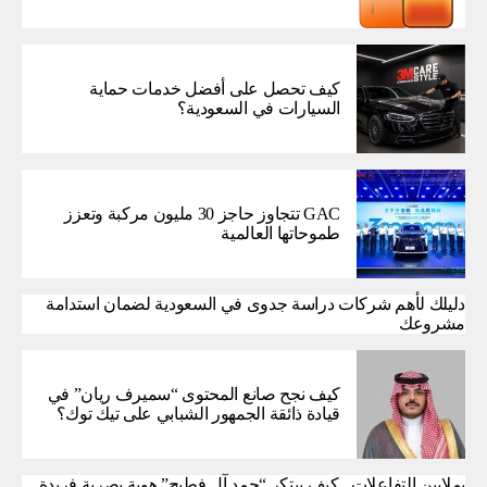
كيف تحصل على أفضل خدمات حماية
السيارات في السعودية؟
GAC تتجاوز حاجز 30 مليون مركبة وتعزز
طموحاتها العالمية
دليلك لأهم شركات دراسة جدوى في السعودية لضمان استدامة
مشروعك
كيف نجح صانع المحتوى “سميرف ريان” في
قيادة ذائقة الجمهور الشبابي على تيك توك؟
بملايين التفاعلات.. كيف يبتكر “حمد آل فطيح” هوية بصرية فريدة