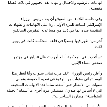
اتهامات بالرشوة والاحتيال وانتهاك ثقة الجمهور في ثلاث قضايا
منفصلة.
وفي جلسة الثلاثاء، من المتوقع أن يقف رئيس الوزراء
الإسرائيلي كشاهد للمرة الأولى، ردا على الاتهامات والشهادات
المقدمة ضده، بما في ذلك من مساعديه المقربين السابقين.
آخر مرة ظهر فيها جسديًا في قاعة المحكمة كانت في يونيو
2023.
“سأتحدث في المحكمة. أنا لا أهرب”، قال نتنياهو في مؤتمر
صحفي مساء الإثنين.
وأعلن رئيس الوزراء: “لقد مرت ثماني سنوات وأنا أنتظر هذا
اليوم، ثماني سنوات من الرغبة في تقديم الحقيقة، وثماني
سنوات من الانتظار حتى أسقط تماما هذه الاتهامات السخيفة
التي لا أساس لها ضدي”، مستنكرا مرة أخرى ما أسماه “الحملة
المتواصلة”. مطاردة الساحرات”.
ولأسباب أمنية، تم نقل المحاكمة من القدس إلى تل أبيب، حيث