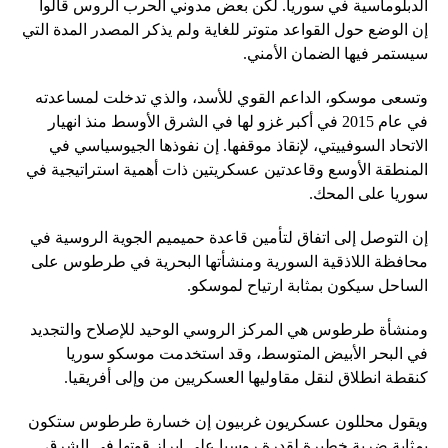
الدبلوماسية في سوريا. لكن بعض مدوني الحرب الروس قالوا
إن الوضع حول القواعد متوتر للغاية ولم يذكر المصدر المدة التي
سيستمر فيها الضمان الأمني.
وتسعى موسكو، الداعم القوي للأسد، والذي تدخلت لمساعدته
في عام 2015 في أكبر غزو لها في الشرق الأوسط منذ انهيار
الاتحاد السوفييتي، لإنقاذ موقفها. إن نفوذها الجيوسياسي في
المنطقة الأوسع وقاعدتين عسكريتين ذات أهمية استراتيجية في
سوريا على المحك.
إن التوصل إلى اتفاق لتأمين قاعدة حميميم الجوية الروسية في
محافظة اللاذقية السورية ومنشأتها البحرية في طرطوس على
الساحل سيكون بمثابة ارتياح لموسكو.
ومنشأة طرطوس هي المركز الروسي الوحيد للإصلاح والتجديد
في البحر الأبيض المتوسط، وقد استخدمت موسكو سوريا
كنقطة انطلاق لنقل مقاوليها العسكريين من وإلى أفريقيا.
ويقول محللون عسكريون غربيون إن خسارة طرطوس ستكون
بمثابة ضربة خطيرة لقدرة روسيا على إبراز قوتها في الشرق