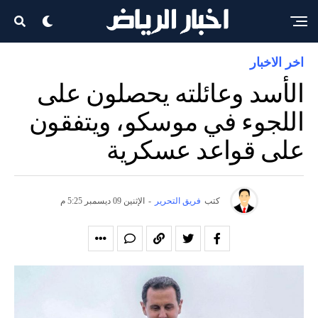
اخر الاخبار
الأسد وعائلته يحصلون على
اللجوء في موسكو، ويتفقون
على قواعد عسكرية
كتب
فريق التحرير
-
الإثنين 09 ديسمبر 5:25 م