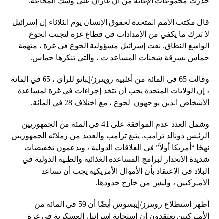
حذرت مجموعات الإغاثة من أن غازان على وشك المجاعة.
قال مكتب الأمم المتحدة لحقوق الإنسان يوم الثلاثاء إن إسرائيل
لا تترك ما يكفي من الإمدادات في قطاع غزة لتجنب الجوع
الواسع النطاق. نفت إسرائيل مسؤولية الجوع في غزة ، متهمة
حماس بسرقة شحنات المساعدات ، والتي تنكرها حماس.
وقالت 65 في المائة من أغلبية رويترز/إيبانو للرأي ، 65 في المائة
، إن الولايات المتحدة يجب أن تتخذ إجراءات في غزة لمساعدة
الأشخاص الذين يواجهون الجوع ، مع اختلاف 28 في المائة.
وشمل العدد عدم الموافقة على 41 في المئة من الجمهوريين
الرئيس دونالد ترامب. يتبع ترامب والعديد من زملائه الجمهوريين
نهجًا “أمريكا أولاً” في العلاقات الدولية ، ويدعمون تخفيضات
شديدة الانحدار لبرامج المساعدة الغذائية والطبية الدولية في
البلاد في الاعتقاد بأن الأموال الأمريكية يجب أن تساعد
الأميركيين ، وليس من خارج حدودها.
أظهر استطلاع رويترز/إيبسوس أيضًا أن 59 في المائة من
الأميركيين يعتقدون أن استجابة إسرائيل العسكرية في غزة